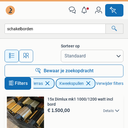
Kweekspullen
Sorteer op
Alle afstanden…
Bewaar je zoekopdracht
Filters
Tuin en Terras
Kweekspullen
Verwijder filters
15x Dimlux mk1 1000/1200 watt incl
bord
€ 1.500,00
Details