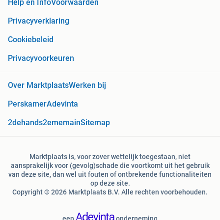
Help en Info
Voorwaarden
Privacyverklaring
Cookiebeleid
Privacyvoorkeuren
Over Marktplaats
Werken bij
Perskamer
Adevinta
2dehands
2ememain
Sitemap
Marktplaats is, voor zover wettelijk toegestaan, niet
aansprakelijk voor (gevolg)schade die voortkomt uit het gebruik
van deze site, dan wel uit fouten of ontbrekende functionaliteiten
op deze site.
Copyright © 2026 Marktplaats B.V. Alle rechten voorbehouden.
een
onderneming