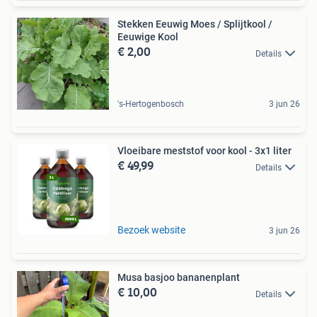
Stekken Eeuwig Moes / Splijtkool /
Eeuwige Kool
€ 2,00
Details
's-Hertogenbosch
3 jun 26
Vloeibare meststof voor kool - 3x1 liter
€ 49,99
Details
Bezoek website
3 jun 26
Musa basjoo bananenplant
€ 10,00
Details