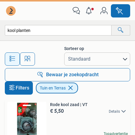
Tuin en Terras
Sorteer op
Alle afstanden…
Bewaar je zoekopdracht
Filters
Tuin en Terras
Rode kool zaad | VT
€ 5,50
Details
Topadvertentie