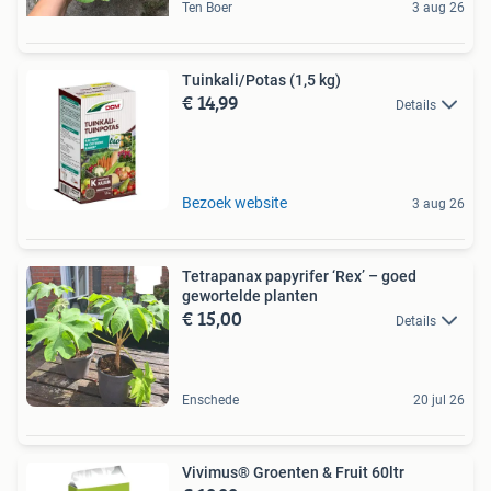
Ten Boer
3 aug 26
Tuinkali/Potas (1,5 kg)
€ 14,99
Details
Bezoek website
3 aug 26
Tetrapanax papyrifer ‘Rex’ – goed
gewortelde planten
€ 15,00
Details
Enschede
20 jul 26
Vivimus® Groenten & Fruit 60ltr