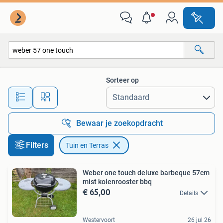
Tuin en Terras
Sorteer op
Alle afstanden…
Bewaar je zoekopdracht
Filters
Tuin en Terras
Weber one touch deluxe barbeque 57cm
mist kolenrooster bbq
€ 65,00
Details
Westervoort
26 jul 26