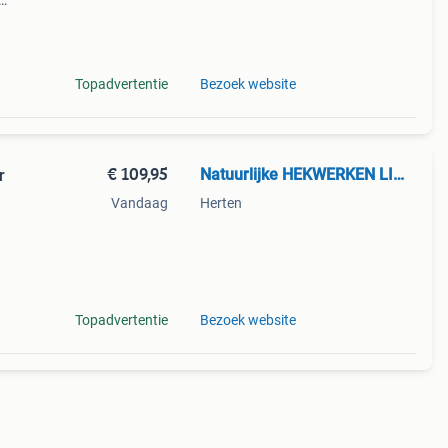
raard
ar
Topadvertentie
Bezoek website
€ 109,95
Natuurlijke HEKWERKEN LIMBURG
r
Vandaag
Herten
reëer
n met
Topadvertentie
Bezoek website