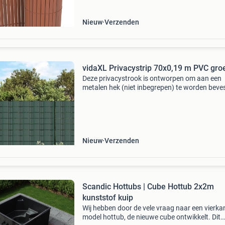
Nieuw
Verzenden
vidaXL Privacystrip 70x0,19 m PVC gro
Deze privacystrook is ontworpen om aan een
metalen hek (niet inbegrepen) te worden beve
als privacyafscherming of omranding, om een
of oprit af te bakenen, of gewoon om je wonin
verzorgd
Nieuw
Verzenden
Scandic Hottubs | Cube Hottub 2x2m
kunststof kuip
Wij hebben door de vele vraag naar een vierka
model hottub, de nieuwe cube ontwikkelt. Dit