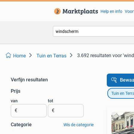
Help en info
Voor
3.692 resultaten
voor 'win
Home
Tuin en Terras
Verfijn resultaten
Bewaa
Prijs
Tuin en Terr
van
tot
€
€
Categorie
Wis de categorie