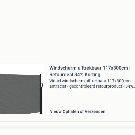
Windscherm uittrekbaar 117x300cm |
Retourdeal 34% Korting
Vidaxl windscherm uittrekbaar 117x300 cm
antraciet - gecontroleerd retourproduct - 34%
korting afmetingen: 117 x 300 cm (hoogte x
breedte) kleur: antraciet materiaal: 100% poly
(pu-coating) met s
Nieuw
Ophalen of Verzenden