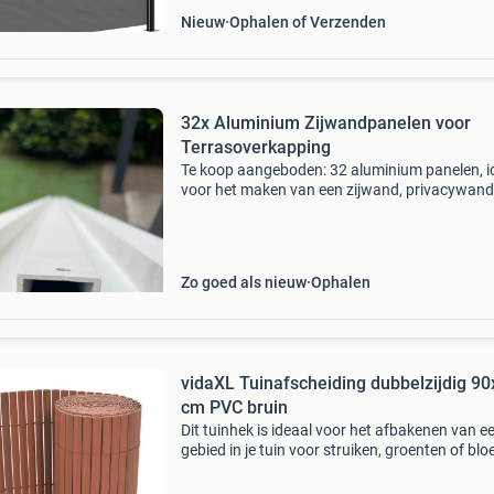
Nieuw
Ophalen of Verzenden
32x Aluminium Zijwandpanelen voor
Terrasoverkapping
Te koop aangeboden: 32 aluminium panelen, i
voor het maken van een zijwand, privacywand
windscherm bij een terrasoverkapping, verand
pergola. Hoge kwaliteit van het merk pareda 
Afmet
Zo goed als nieuw
Ophalen
vidaXL Tuinafscheiding dubbelzijdig 9
cm PVC bruin
Dit tuinhek is ideaal voor het afbakenen van e
gebied in je tuin voor struiken, groenten of bl
om een pad of oprit te benadrukken, of om je 
extra uitnodigend te maken. Het kan ook wor