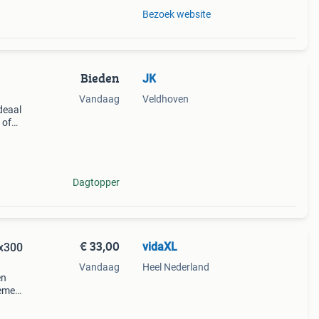
Bezoek website
Bieden
JK
Vandaag
Veldhoven
deaal
 of
a of
wand.
Dagtopper
€ 33,00
vidaXL
0x300
Vandaag
Heel Nederland
en
oemen,
huis
den