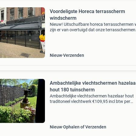
Voordeligste Horeca terrasscherm
windscherm
Nieuw! Uitschuifbare horeca terrasschermen 
zijn er van overtuigd dat onze terrasschermen
zullen bijdragen aan de gezellige sfeer en uite
een hogere omzet. Direct uit voorraad leverba
vaste t
Nieuw
Verzenden
Ambachtelijke vlechtschermen hazelaa
hout 180 tuinscherm
Ambachtelijke vlechtschermen hazelaar hout
traditoneel vlechtwerk €109,95 incl btw per
tuinscherm 180x180 vlechtscherm schutting c
een sfeervolle en landelijke uitstraling in je tui
onz
Nieuw
Ophalen of Verzenden