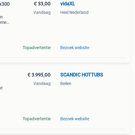
€ 33,00
vidaXL
0x300
Vandaag
Heel Nederland
en
oemen,
huis
den
Topadvertentie
Bezoek website
€ 3.995,00
SCANDIC HOTTUBS
Vandaag
Beilen
nt
en!
! En
Topadvertentie
Bezoek website