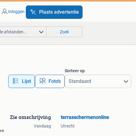
Inloggen
Plaats advertentie
lle afstanden…
Zoek
Sorteer op
Lijst
Foto’s
Zie omschrijving
terrasschermenonline
Vandaag
Utrecht
we