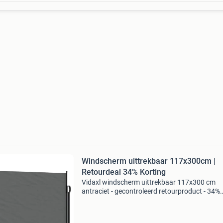
Windscherm uittrekbaar 117x300cm |
Retourdeal 34% Korting
Vidaxl windscherm uittrekbaar 117x300 cm
antraciet - gecontroleerd retourproduct - 34%
korting afmetingen: 117 x 300 cm (hoogte x
breedte) kleur: antraciet materiaal: 100% poly
(pu-coating) met s