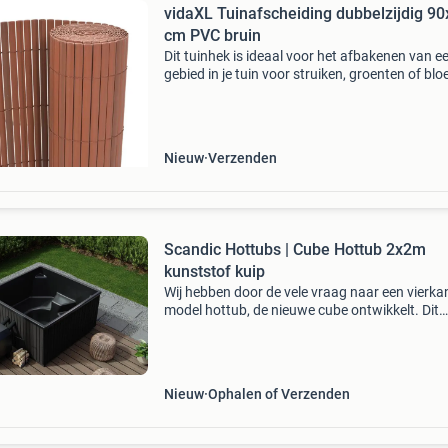
vidaXL Tuinafscheiding dubbelzijdig 9
cm PVC bruin
Dit tuinhek is ideaal voor het afbakenen van e
gebied in je tuin voor struiken, groenten of bl
om een pad of oprit te benadrukken, of om je 
extra uitnodigend te maken. Het kan ook wor
Nieuw
Verzenden
Scandic Hottubs | Cube Hottub 2x2m
kunststof kuip
Wij hebben door de vele vraag naar een vierka
model hottub, de nieuwe cube ontwikkelt. Dit
uiteraard met de zelfde materialen als voorhe
Geen polyester!! Geen rvs kachel!! Geïsoleerd!
geprodu
Nieuw
Ophalen of Verzenden