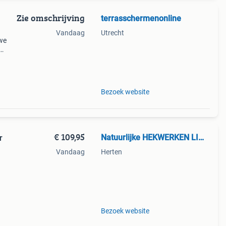
Zie omschrijving
terrasschermenonline
Vandaag
Utrecht
we
raard
ar
Bezoek website
€ 109,95
Natuurlijke HEKWERKEN LIMBURG
r
Vandaag
Herten
reëer
n met
Bezoek website