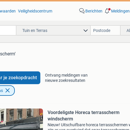
waarden
Veiligheidscentrum
Berichten
Meldingen
Tuin en Terras
A
dscherm'
Ontvang meldingen van
r je zoekopdracht
nieuwe zoekresultaten
as
Voordeligste Horeca terrasscherm
windscherm
Nieuw! Uitschuifbare horeca terrasschermen 