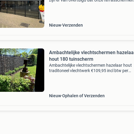
zijn er van overtuigd dat onze terrasschermen
zullen bijdragen aan de gezellige sfeer en uite
een hogere omzet. Direct uit voorraad leverba
vaste t
Nieuw
Verzenden
Ambachtelijke vlechtschermen hazelaa
hout 180 tuinscherm
Ambachtelijke vlechtschermen hazelaar hout
traditoneel vlechtwerk €109,95 incl btw per
tuinscherm 180x180 vlechtscherm schutting c
een sfeervolle en landelijke uitstraling in je tui
onz
Nieuw
Ophalen of Verzenden