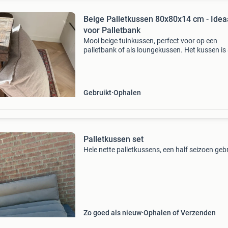
Beige Palletkussen 80x80x14 cm - Idea
voor Palletbank
Mooi beige tuinkussen, perfect voor op een
palletbank of als loungekussen. Het kussen is 
80 cm groot en maar liefst 14 cm dik, wat zorg
voor optimaal comfort. Ideaal om je buitenrui
gezelli
Gebruikt
Ophalen
Palletkussen set
Hele nette palletkussens, een half seizoen geb
Zo goed als nieuw
Ophalen of Verzenden