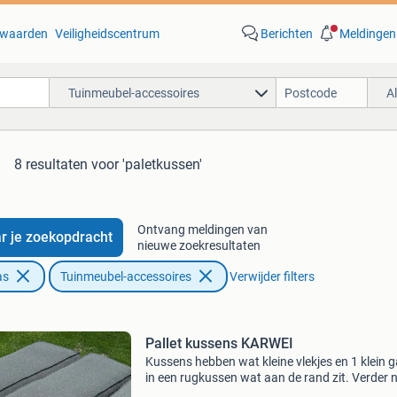
waarden
Veiligheidscentrum
Berichten
Meldingen
Tuinmeubel-accessoires
A
8 resultaten
voor 'paletkussen'
Ontvang meldingen van
r je zoekopdracht
nieuwe zoekresultaten
as
Tuinmeubel-accessoires
Verwijder filters
Pallet kussens KARWEI
Kussens hebben wat kleine vlekjes en 1 klein g
in een rugkussen wat aan de rand zit. Verder 
erg netjes. Hoezen zijn afneembaar. Zitkusse