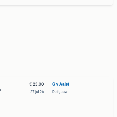
€ 25,00
G v Aalst
m
27 jul 26
Delfgauw