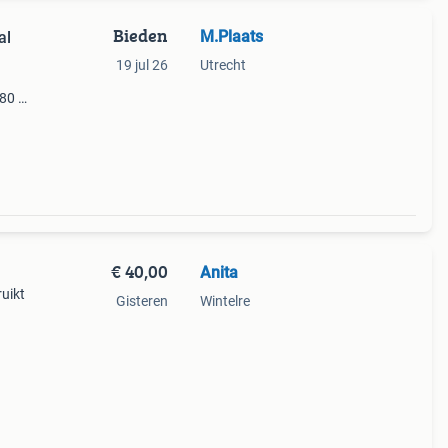
Bieden
M.Plaats
al
19 jul 26
Utrecht
80 bij
t
mte
€ 40,00
Anita
ruikt
Gisteren
Wintelre