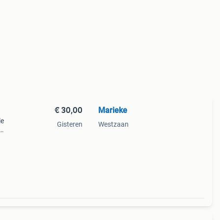
€ 30,00
Marieke
le
Gisteren
Westzaan
eine
 d