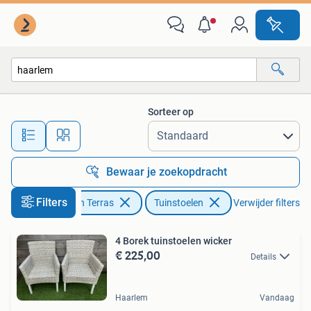
Tuinstoelen
Sorteer op
Alle afstanden…
Bewaar je zoekopdracht
Filters
Tuin en Terras
Tuinstoelen
Verwijder filters
4 Borek tuinstoelen wicker
€ 225,00
Details
Haarlem
Vandaag