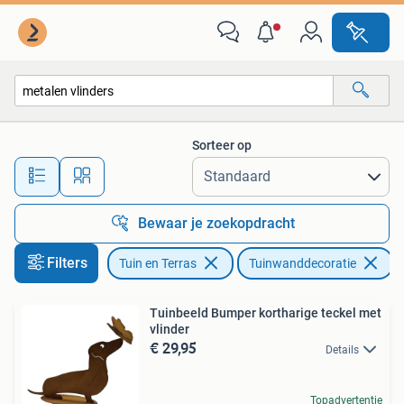
Tuinwanddecoratie
Sorteer op
Alle afstanden…
Bewaar je zoekopdracht
Filters
Tuin en Terras
Tuinwanddecoratie
V
Tuinbeeld Bumper kortharige teckel met
vlinder
€ 29,95
Details
Topadvertentie