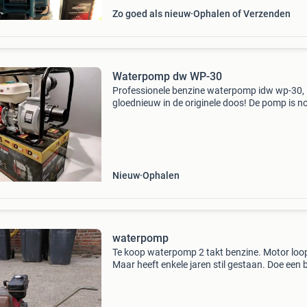
Zo goed als nieuw
Ophalen of Verzenden
Waterpomp dw WP-30
Professionele benzine waterpomp idw wp-30,
gloednieuw in de originele doos! De pomp is n
nooit gebruikt, de plakband en verzegeling zij
intact. Ideaal voor het leegpompen van vijvers
kelders,
Nieuw
Ophalen
waterpomp
Te koop waterpomp 2 takt benzine. Motor loo
Maar heeft enkele jaren stil gestaan. Doe een 
En haal hem op