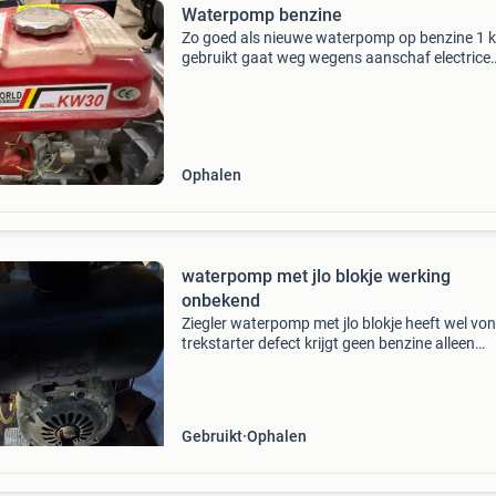
Waterpomp benzine
Zo goed als nieuwe waterpomp op benzine 1 k
gebruikt gaat weg wegens aanschaf electrice
pomp.
Ophalen
waterpomp met jlo blokje werking
onbekend
Ziegler waterpomp met jlo blokje heeft wel vo
trekstarter defect krijgt geen benzine alleen
ophalen geen gezeur achteraf verdere werkin
onbekend mag weg voor weinig
Gebruikt
Ophalen