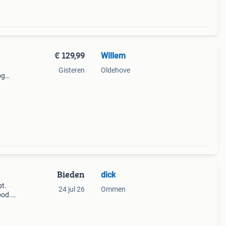
€ 129,99
Willem
Gisteren
Oldehove
og
n nog
,
Bieden
dick
pt.
24 jul 26
Ommen
bod.