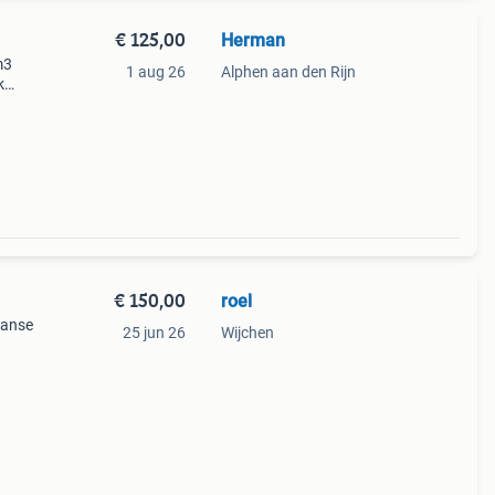
€ 125,00
Herman
m3
1 aug 26
Alphen aan den Rijn
k
 bmp
€ 150,00
roel
aanse
25 jun 26
Wijchen