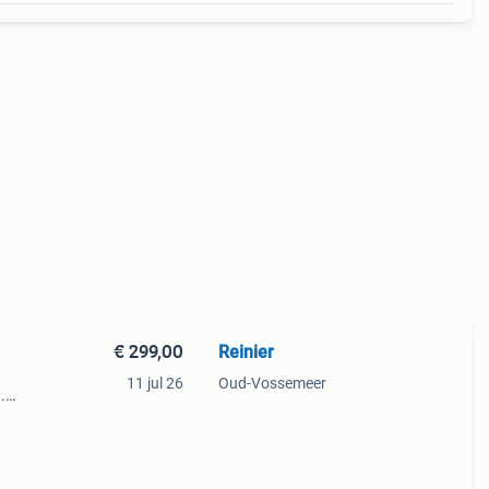
€ 299,00
Reinier
11 jul 26
Oud-Vossemeer
.
Gaat