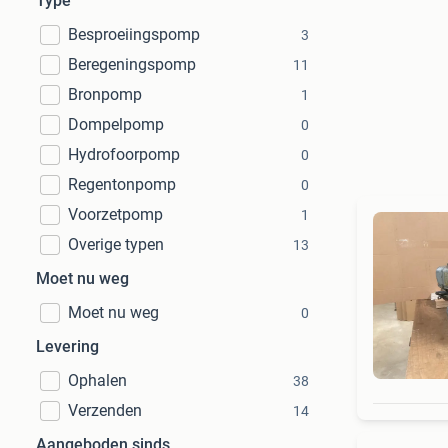
Type
Besproeiingspomp
3
Beregeningspomp
11
Bronpomp
1
Dompelpomp
0
Hydrofoorpomp
0
Regentonpomp
0
Voorzetpomp
1
Overige typen
13
Moet nu weg
Moet nu weg
0
Levering
Ophalen
38
Verzenden
14
Aangeboden sinds