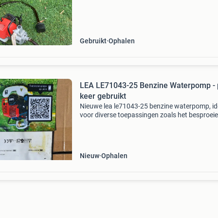
Gebruikt
Ophalen
LEA LE71043-25 Benzine Waterpomp - 
keer gebruikt
Nieuwe lea le71043-25 benzine waterpomp, id
voor diverse toepassingen zoals het besproei
van tuinen, leegpompen van vijvers of het
verplaatsen van water. Deze pomp is paar kee
gebruikt en zit i
Nieuw
Ophalen