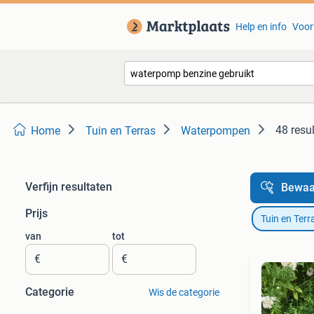
Help en info
Voor
48 resu
Home
Tuin en Terras
Waterpompen
Verfijn resultaten
Bewaa
Prijs
Tuin en Terr
van
tot
€
€
Categorie
Wis de categorie