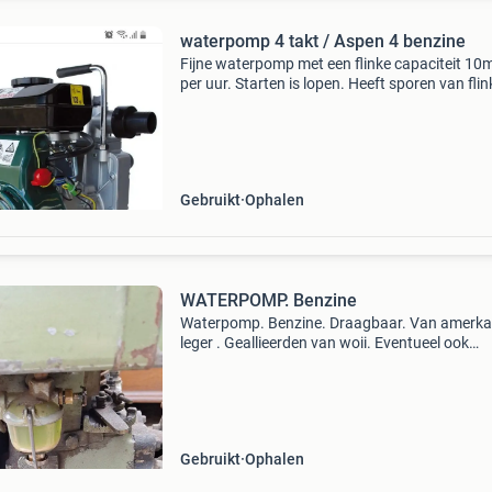
waterpomp 4 takt / Aspen 4 benzine
Fijne waterpomp met een flinke capaciteit 10
per uur. Starten is lopen. Heeft sporen van flin
gebruik maar werkt zonder problemen (gude
8000 ) hij wordt verkocht omdat ik stop met
tuinieren. Ik
Gebruikt
Ophalen
WATERPOMP. Benzine
Waterpomp. Benzine. Draagbaar. Van amerk
leger . Geallieerden van woii. Eventueel ook
brandweerslangen te koop
Gebruikt
Ophalen