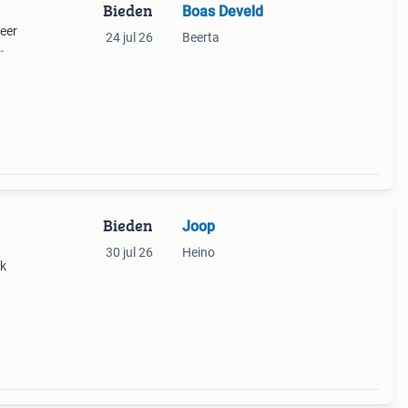
Bieden
Boas Develd
eer
24 jul 26
Beerta
Bieden
Joop
30 jul 26
Heino
nk
g