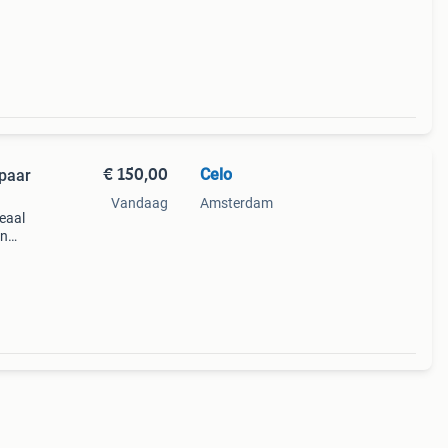
€ 150,00
Celo
paar
Vandaag
Amsterdam
eaal
en
r