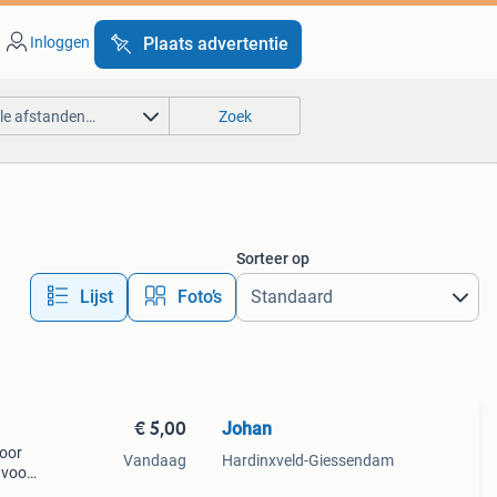
Inloggen
Plaats advertentie
lle afstanden…
Zoek
Sorteer op
Lijst
Foto’s
€ 5,00
Johan
door
Vandaag
Hardinxveld-Giessendam
 voor