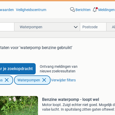
waarden
Veiligheidscentrum
Berichten
Meldingen
Waterpompen
A
ltaten
voor 'waterpomp benzine gebruikt'
Ontvang meldingen van
r je zoekopdracht
nieuwe zoekresultaten
as
Waterpompen
Verwijder filters
Benzine waterpomp - loopt wel
Motor loopt. Zuigt echter niet goed. Mogelijk 
valse lucht. In spuitslang zitten gaten oftewel:
de hobbyist