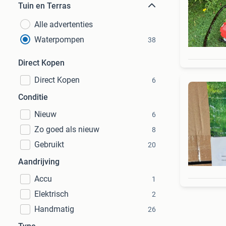
Tuin en Terras
Alle advertenties
Waterpompen
38
Direct Kopen
Direct Kopen
6
Conditie
Nieuw
6
Zo goed als nieuw
8
Gebruikt
20
Aandrijving
Accu
1
Elektrisch
2
Handmatig
26