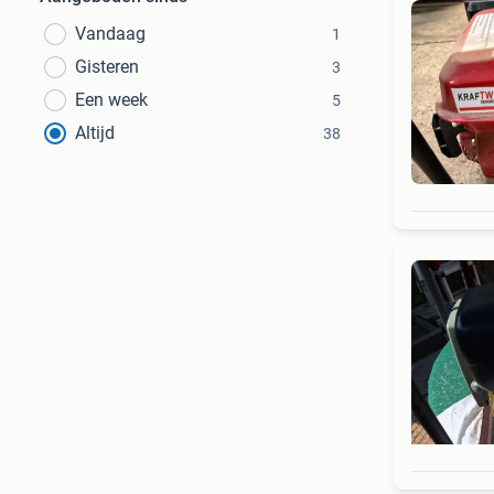
Vandaag
1
Gisteren
3
Een week
5
Altijd
38