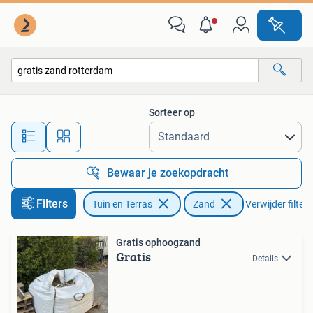
Zand
Sorteer op
Alle afstanden…
Bewaar je zoekopdracht
Filters
Tuin en Terras
Zand
Verwijder filters
Gratis ophoogzand
Gratis
Details