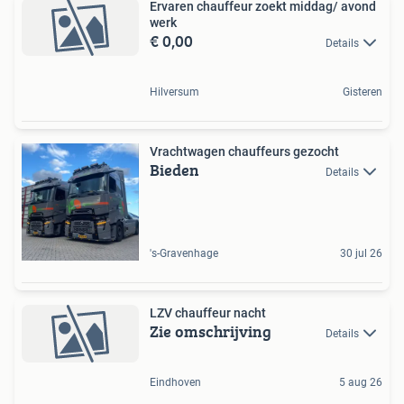
Ervaren chauffeur zoekt middag/ avond
werk
€ 0,00
Details
Hilversum
Gisteren
Vrachtwagen chauffeurs gezocht
Bieden
Details
's-Gravenhage
30 jul 26
LZV chauffeur nacht
Zie omschrijving
Details
Eindhoven
5 aug 26