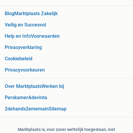
Blog
Marktplaats Zakelijk
Veilig en Succesvol
Help en Info
Voorwaarden
Privacyverklaring
Cookiebeleid
Privacyvoorkeuren
Over Marktplaats
Werken bij
Perskamer
Adevinta
2dehands
2ememain
Sitemap
Marktplaats is, voor zover wettelijk toegestaan, niet