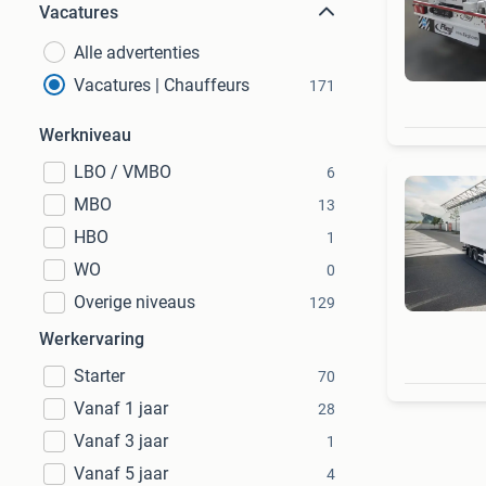
Vacatures
Alle advertenties
Vacatures | Chauffeurs
171
Werkniveau
LBO / VMBO
6
MBO
13
HBO
1
WO
0
Overige niveaus
129
Werkervaring
Starter
70
Vanaf 1 jaar
28
Vanaf 3 jaar
1
Vanaf 5 jaar
4