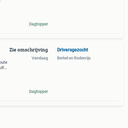
 if
a must
Dagtopper
Zie omschrijving
Driversgezocht
Vandaag
Berkel en Rodenrijs
oute
uit
pot –
Dagtopper