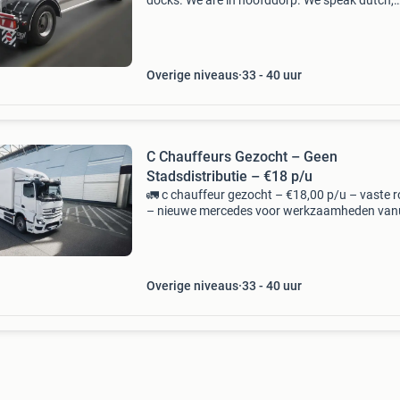
docks. We are in hoofddorp. We speak dutch,
english, turkish. You can also sleep in the truck
you want. Loondienst or zzp for zzp, niwo is 
Overige niveaus
33 - 40 uur
C Chauffeurs Gezocht – Geen
Stadsdistributie – €18 p/u
🚛 c chauffeur gezocht – €18,00 p/u – vaste r
– nieuwe mercedes voor werkzaamheden van
berkel en rodenrijs zoeken wij per direct een c-
chauffeur in loondienst. ✅ Vaste pendelrit (de
d
Overige niveaus
33 - 40 uur