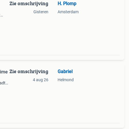
Zie omschrijving
H. Plomp
Gisteren
Amsterdam
r
30
n
Zie omschrijving
Gabriel
time
n
4 aug 26
Helmond
aadt
cten
andig