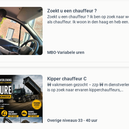
Zoekt u een chauffeur ?
Zoekt u een chauffeur ? Ik ben op zoek naar w
als chauffeur. Ik woon in den haag en heb een
geldig rijbewijs b. Helaas heb ik géén eigen ver
maar wel veel ervaring in het rijden van grote, 
MBO
Variabele uren
Kipper chauffeur C
🚧 vakmensen gezocht – zzp 🚧 m dienstverle
is op zoek naar ervaren kipperchauffeurs,
kraanmachinisten en shovelmachinisten voor
diverse projecten in de regio amsterdam &
rotterdam. ✅ Ervaring
Overige niveaus
33 - 40 uur