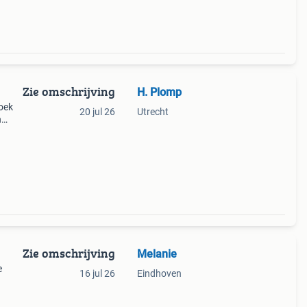
Zie omschrijving
H. Plomp
zoek
20 jul 26
Utrecht
n
jden
Zie omschrijving
Melanie
e
16 jul 26
Eindhoven
eter
 ✅