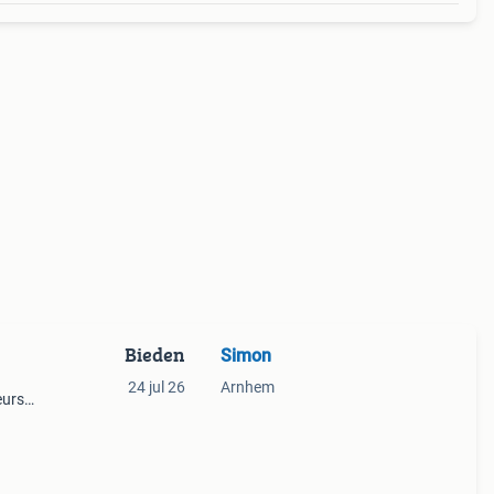
Bieden
Simon
24 jul 26
Arnhem
eurs
t.