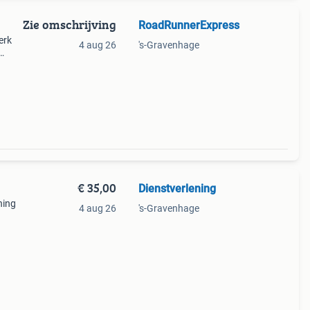
Zie omschrijving
RoadRunnerExpress
erk
4 aug 26
's-Gravenhage
voer,
ver
€ 35,00
Dienstverlening
ning
4 aug 26
's-Gravenhage