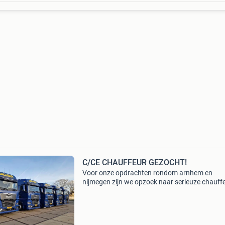
C/CE CHAUFFEUR GEZOCHT!
Voor onze opdrachten rondom arnhem en
nijmegen zijn we opzoek naar serieuze chauff
voor een lange periode. Nederlands talig vereis
Geldig rijbewijs zzp alleen met eigen niwo
woonachtig in arnhem