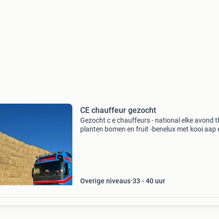
CE chauffeur gezocht
Gezocht c e chauffeurs - national elke avond th
planten bomen en fruit -benelux met kooi aap 
avond thuis bouwmaterialen , kooi aap ervari
heftruck certificaat zijn heel belangrijk - int
Overige niveaus
33 - 40 uur