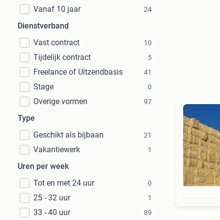
Vanaf 10 jaar
24
Dienstverband
Vast contract
10
Tijdelijk contract
5
Freelance of Uitzendbasis
41
Stage
0
Overige vormen
97
Type
Geschikt als bijbaan
21
Vakantiewerk
1
Uren per week
Tot en met 24 uur
0
25 - 32 uur
1
33 - 40 uur
89