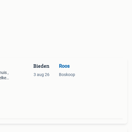
Bieden
Roos
uis ,
3 aug 26
Boskoop
elke
ng en