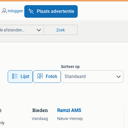
Inloggen
Plaats advertentie
lle afstanden…
Zoek
Sorteer op
Lijst
Foto’s
Bieden
Ramzi AMS
O
Vandaag
Nieuw-Vennep
nly