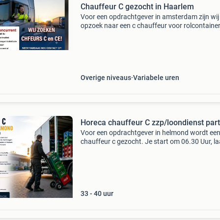
Chauffeur C gezocht in Haarlem
Voor een opdrachtgever in amsterdam zijn wij
opzoek naar een c chauffeur voor rolcontaine
werk. Startijden zijn van 06:30 tot meestal 16:
uur gemiddeld 45 uur per week. Opstarten is i
haarlem. Het
Overige niveaus
Variabele uren
Horeca chauffeur C zzp/loondienst par
Voor een opdrachtgever in helmond wordt ee
chauffeur c gezocht. Je start om 06.30 Uur, l
de vrachtwagen en bezorgt dranken en produ
aan horecaklanten in brabant. Je werkt zelfst
of met e
33 - 40 uur