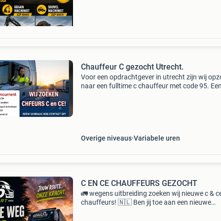
Chauffeur C gezocht Utrecht.
Voor een opdrachtgever in utrecht zijn wij op
naar een fulltime c chauffeur met code 95. Ee
zzper is bespreekbaar. -Werk is in de vroege
ochtenduren. -Starttijd rond 03:00 uur. Werkti
ongevee
Overige niveaus
Variabele uren
C EN CE CHAUFFEURS GEZOCHT
🚛 wegens uitbreiding zoeken wij nieuwe c & c
chauffeurs! 🇳🇱 Ben jij toe aan een nieuwe
uitdaging of ken je iemand die toe is aan een b
betaalde baan? Dan zijn wij op zoek naar jou!