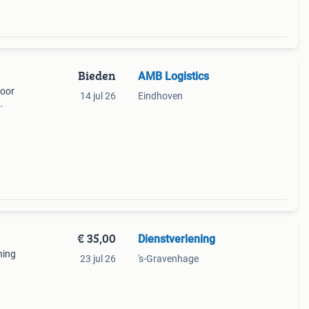
Bieden
AMB Logistics
voor
14 jul 26
Eindhoven
et je
€ 35,00
Dienstverlening
ning
23 jul 26
's-Gravenhage