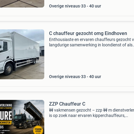
Overige niveaus
33 - 40 uur
C chauffeur gezocht omg Eindhoven
Enthousiaste en ervaren chauffeurs gezocht 
langdurige samenwerking in loondienst of als
zzp’er voor meer informatie graag berichten m
woonplaats en beschikbaarheid
Overige niveaus
33 - 40 uur
ZZP Chauffeur C
🚧 vakmensen gezocht – zzp 🚧 m dienstverle
is op zoek naar ervaren kipperchauffeurs,
kraanmachinisten en shovelmachinisten voor
diverse projecten in de regio amsterdam &
rotterdam. ✅ Ervaring