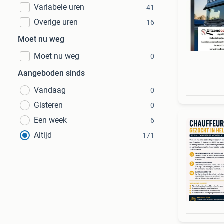
Variabele uren
41
Overige uren
16
Moet nu weg
Moet nu weg
0
Aangeboden sinds
Vandaag
0
Gisteren
0
Een week
6
Altijd
171