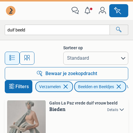
Beelden en Beeldjes
Sorteer op
Alle afstanden…
Bewaar je zoekopdracht
Filters
Verzamelen
Beelden en Beeldjes
Ver
Galos La Paz vrede duif vrouw beeld
Bieden
Details