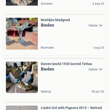
Someren
3 aug 26
Beeldjes bladgoud
Bieden
Details
Rosmalen
1 aug 26
Duiven beeld 1930 Gerold Tettau
Bieden
Details
Geldrop
30 jun 26
Lladró Girl with Pigeons 4915 – Retired