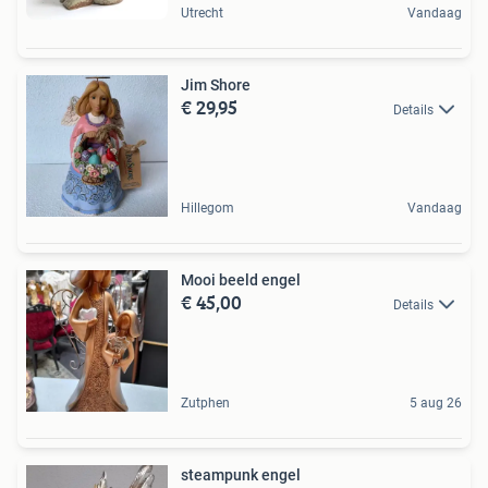
Utrecht
Vandaag
Jim Shore
€ 29,95
Details
Hillegom
Vandaag
Mooi beeld engel
€ 45,00
Details
Zutphen
5 aug 26
steampunk engel