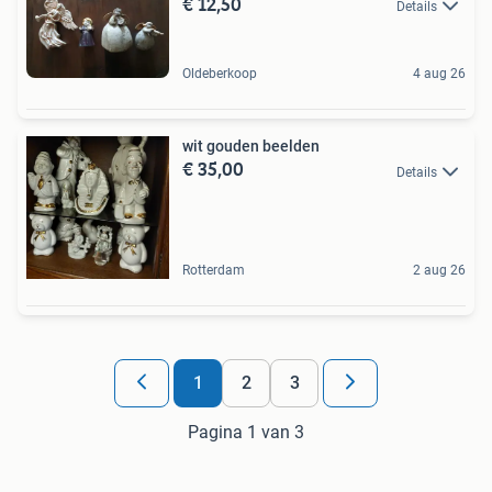
€ 12,50
Details
Oldeberkoop
4 aug 26
wit gouden beelden
€ 35,00
Details
Rotterdam
2 aug 26
1
2
3
Pagina 1 van 3