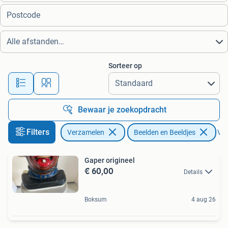
Alle afstanden…
Sorteer op
Bewaar je zoekopdracht
Filters
Verzamelen
Beelden en Beeldjes
Ver
Gaper origineel
€ 60,00
Details
Boksum
4 aug 26