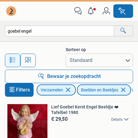
Beelden en Beeldjes
Sorteer op
Alle afstanden…
Bewaar je zoekopdracht
Filters
Verzamelen
Beelden en Beeldjes
Ver
Lief Goebel Kerst Engel Beeldje ❤️
Tafelbel 1980
€ 29,50
Details