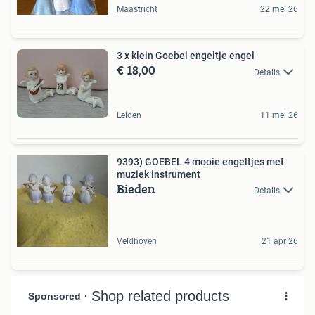
Maastricht
22 mei 26
3 x klein Goebel engeltje engel
€ 18,00
Details
Leiden
11 mei 26
9393) GOEBEL 4 mooie engeltjes met
muziek instrument
Bieden
Details
Veldhoven
21 apr 26