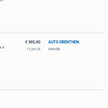
rd
ring
€ 395,00
AUTO DRENTHEN.
x d
12 jun 26
Geerdijk