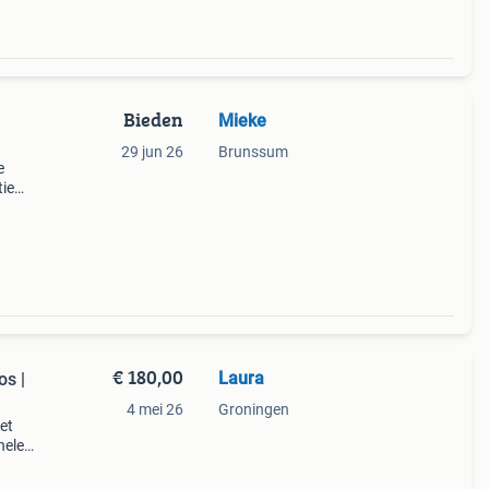
Bieden
Mieke
29 jun 26
Brunssum
e
tie
nde
€ 180,00
Laura
os |
4 mei 26
Groningen
et
nele