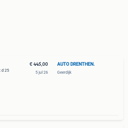
€ 445,00
AUTO DRENTHEN.
x d 25
5 jul 26
Geerdijk