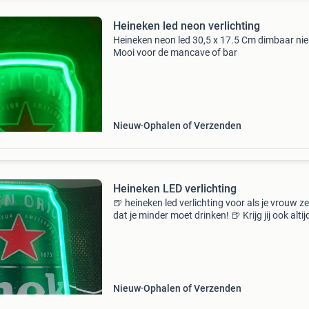
Heineken led neon verlichting
Heineken neon led 30,5 x 17.5 Cm dimbaar ni
Mooi voor de mancave of bar
Nieuw
Ophalen of Verzenden
Heineken LED verlichting
🍺 heineken led verlichting voor als je vrouw z
dat je minder moet drinken! 🍺 Krijg jij ook altij
commentaar als de koelkast vol staat met gr
rakkers? Met dit heineken led neon sign heb je 
Nieuw
Ophalen of Verzenden