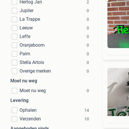
Hertog Jan
2
Jupiler
0
La Trappe
0
Leeuw
0
Leffe
0
Oranjeboom
0
Palm
0
Stella Artois
0
Overige merken
0
Moet nu weg
Moet nu weg
0
Levering
Ophalen
14
Verzenden
10
Aangeboden sinds