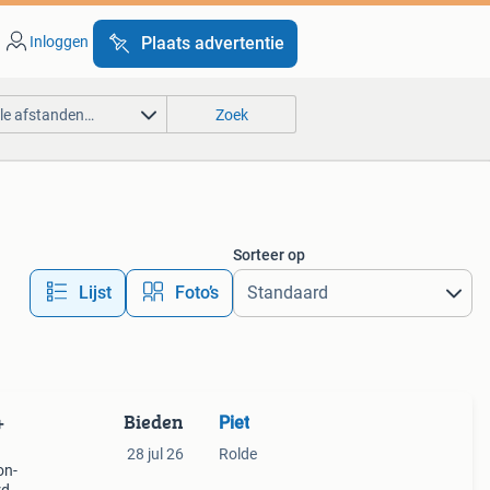
Inloggen
Plaats advertentie
lle afstanden…
Zoek
Sorteer op
Lijst
Foto’s
Bieden
Piet
+
28 jul 26
Rolde
on-