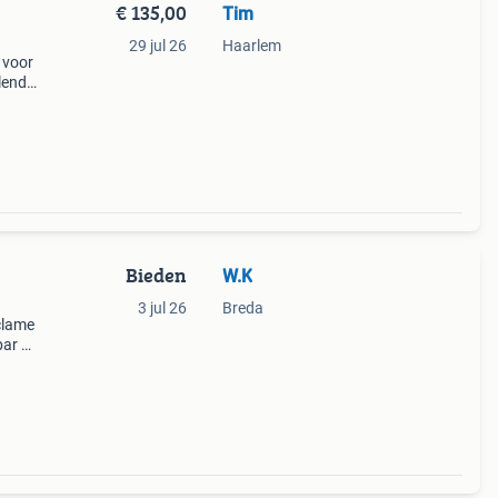
€ 135,00
Tim
29 jul 26
Haarlem
 voor
llende
che
Bieden
W.K
3 jul 26
Breda
eclame
bar of
on