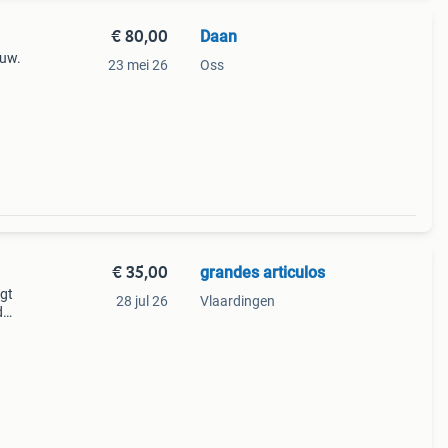
€ 80,00
Daan
euw.
23 mei 26
Oss
€ 35,00
grandes articulos
egt
28 jul 26
Vlaardingen
d
oene
al