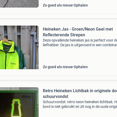
Zo goed als nieuw
Ophalen
Heineken Jas - Groen/Neon Geel met
Reflecterende Strepen
Deze opvallende heineken jas is perfect voor d
liefhebber. De jas is uitgevoerd in een combina
van donkergroen en neon geel, met reflectere
strepen op de mouwen en borst voor extra
zichtbaarhei
Zo goed als nieuw
Ophalen
Retro Heineken Lichtbak in originele do
schuurvondst
Schuurvondst: retro neon heineken lichtbak. H
bord is niet gebruikt en zit nog in de oude origi
doos.