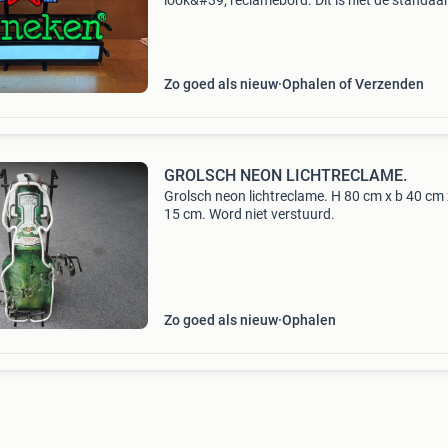
look&#39; reclamebord. Dit is niet de standaa
variant lichtreclame, maar een speciale uitvoe
met een ingebouwde, verlichte lichtbak aan de
Zo goed als nieuw
Ophalen of Verzenden
GROLSCH NEON LICHTRECLAME.
Grolsch neon lichtreclame. H 80 cm x b 40 cm 
15 cm. Word niet verstuurd.
Zo goed als nieuw
Ophalen