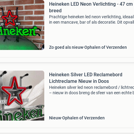
Heineken LED Neon Verlichting - 47 cm
breed
Prachtige heineken led neon verlichting, ideaal
in een mancave, bar of als decoratie. Dit opva
item is 47 cm breed en voorzien van de iconis
heineken ster en het logo. De verlichting is
Zo goed als nieuw
Ophalen of Verzenden
Heineken Silver LED Reclamebord
Lichtreclame Nieuw in Doos
Heineken silver led neon reclamebord / lichtr
– nieuw in doos breng de sfeer van een echte 
mancave in huis met dit heineken silver led ne
reclamebord. Het bord is nieuw in de originele
Nieuw
Ophalen of Verzenden