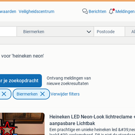
waarden
Veiligheidscentrum
Berichten
Meldingen
Biermerken
A
voor 'heineken neon'
Ontvang meldingen van
r je zoekopdracht
nieuwe zoekresultaten
Biermerken
Verwijder filters
Heineken LED Neon-Look lichtreclame 
aanpasbare Lichtbak
Een prachtige en unieke heineken led &#39;ne