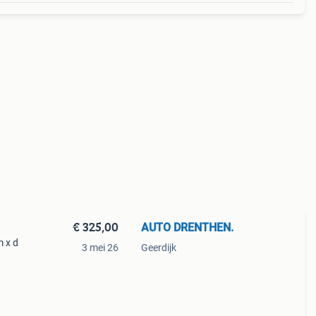
€ 325,00
AUTO DRENTHEN.
m x d
3 mei 26
Geerdijk