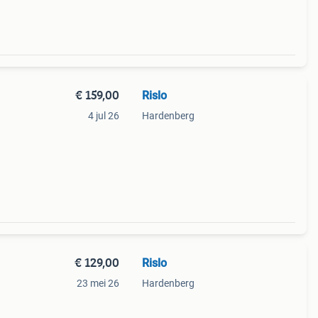
€ 159,00
Rislo
4 jul 26
Hardenberg
aaie
t,
€ 129,00
Rislo
23 mei 26
Hardenberg