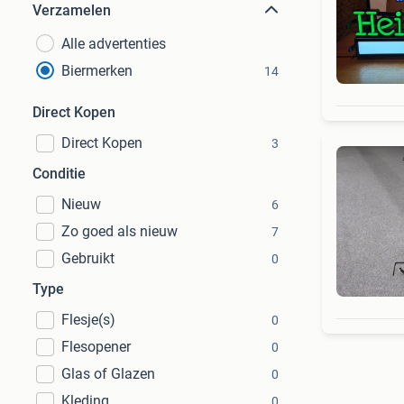
Verzamelen
Alle advertenties
Biermerken
14
Direct Kopen
Direct Kopen
3
Conditie
Nieuw
6
Zo goed als nieuw
7
Gebruikt
0
Type
Flesje(s)
0
Flesopener
0
Glas of Glazen
0
Kleding
0