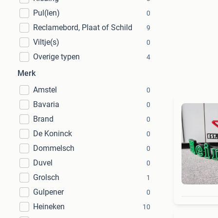
Pul(len)
0
Reclamebord, Plaat of Schild
9
Viltje(s)
0
Overige typen
4
Merk
Amstel
0
Bavaria
0
Brand
0
De Koninck
0
Dommelsch
0
Duvel
0
Grolsch
1
Gulpener
0
Heineken
10