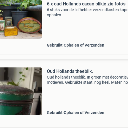
6 x oud Hollands cacao blikje zie foto's
6 stuks voor de liefhebber verzendkosten kope
ophalen
Gebruikt
Ophalen of Verzenden
Oud Hollands theeblik.
Oud hollands theeblik. In groen met decoratie
motieven. Gebruikte staat, nog heel. Maten h
18.5 Cm diameter 11.5 Cm vraagprijs € 10.00 
zijn nog andere advertenties en blikken. Af te 
Gebruikt
Ophalen of Verzenden