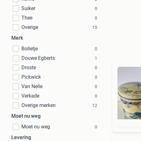
Suiker
0
Thee
0
Overige
15
Merk
Bolletje
0
Douwe Egberts
1
Droste
0
Pickwick
0
Van Nelle
0
Verkade
0
Overige merken
12
Moet nu weg
Moet nu weg
0
Levering