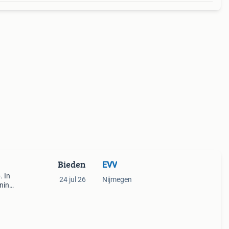
Bieden
EVV
. In
24 jul 26
Nijmegen
ening