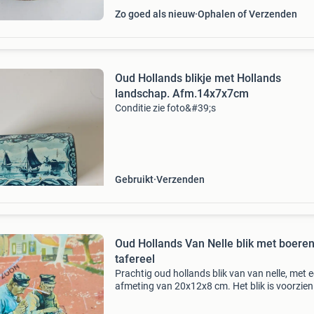
Zo goed als nieuw
Ophalen of Verzenden
Oud Hollands blikje met Hollands
landschap. Afm.14x7x7cm
Conditie zie foto&#39;s
Gebruikt
Verzenden
Oud Hollands Van Nelle blik met boere
tafereel
Prachtig oud hollands blik van van nelle, met 
afmeting van 20x12x8 cm. Het blik is voorzien
een leuk tafereel van het boerenland, wat het 
charmante en nostalgische uitstraling geeft. 