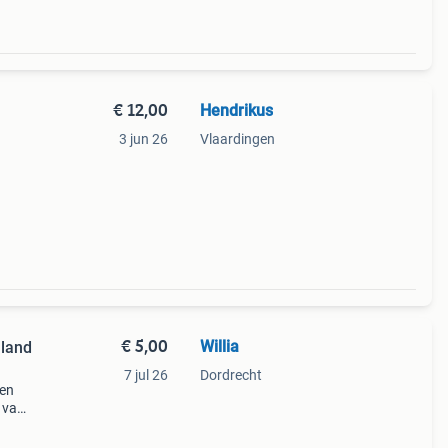
€ 12,00
Hendrikus
3 jun 26
Vlaardingen
€ 5,00
Willia
nland
7 jul 26
Dordrecht
een
 van
een
Ideaa