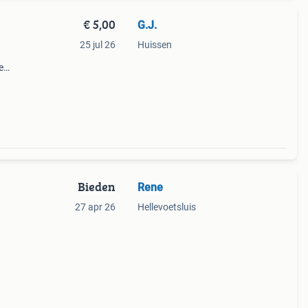
€ 5,00
G.J.
25 jul 26
Huissen
e
t
Bieden
Rene
27 apr 26
Hellevoetsluis