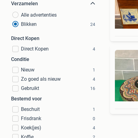
Verzamelen
Alle advertenties
Blikken
24
Direct Kopen
Direct Kopen
4
Conditie
Nieuw
1
Zo goed als nieuw
4
Gebruikt
16
Bestemd voor
Beschuit
1
Frisdrank
0
Koek(jes)
4
Koffie
2