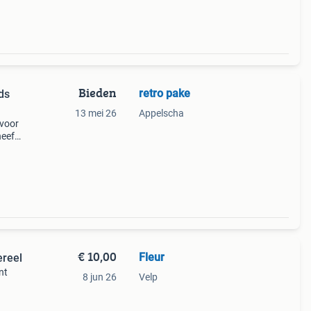
Bieden
retro pake
ds
13 mei 26
Appelscha
 voor
heeft
ke
e
€ 10,00
Fleur
ereel
nt
8 jun 26
Velp