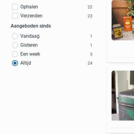
Ophalen
22
Verzenden
23
Aangeboden sinds
Vandaag
1
Gisteren
1
Een week
3
Altijd
24