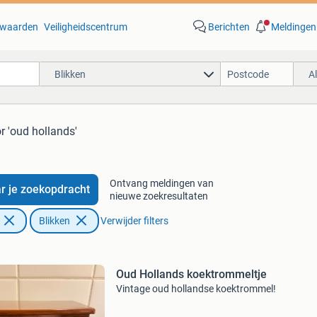
waarden
Veiligheidscentrum
Berichten
Meldingen
Blikken
A
r 'oud hollands'
Ontvang meldingen van
r je zoekopdracht
nieuwe zoekresultaten
Blikken
Verwijder filters
Oud Hollands koektrommeltje
Vintage oud hollandse koektrommel!