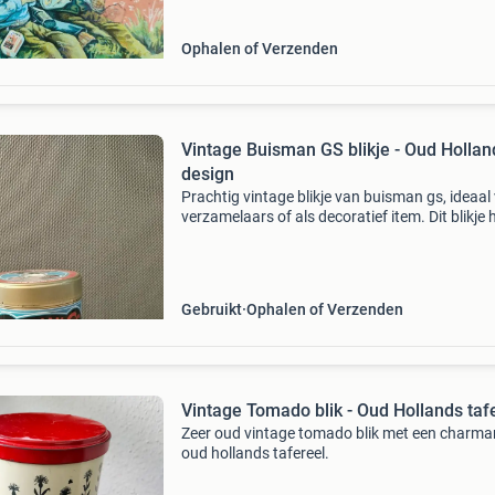
Ophalen of Verzenden
Vintage Buisman GS blikje - Oud Hollan
design
Prachtig vintage blikje van buisman gs, ideaal
verzamelaars of als decoratief item. Dit blikje 
een klassiek oud hollands design en is een leu
toevoeging aan elke keuken of verzameling. H
Gebruikt
Ophalen of Verzenden
Vintage Tomado blik - Oud Hollands taf
Zeer oud vintage tomado blik met een charma
oud hollands tafereel.