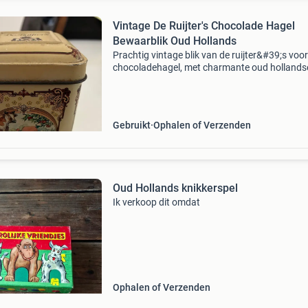
Vintage De Ruijter's Chocolade Hagel
Bewaarblik Oud Hollands
Prachtig vintage blik van de ruijter&#39;s voor
chocoladehagel, met charmante oud hollands
afbeeldingen. Het blik is in gebruikte staat, wa
bijdraagt aan de authentieke, nostalgische
uitstraling
Gebruikt
Ophalen of Verzenden
Oud Hollands knikkerspel
Ik verkoop dit omdat
Ophalen of Verzenden