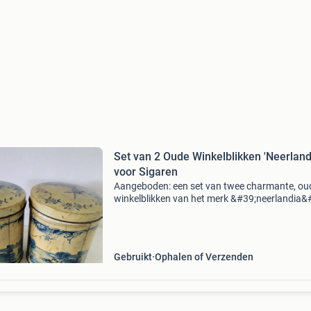
Set van 2 Oude Winkelblikken 'Neerland
voor Sigaren
Aangeboden: een set van twee charmante, ou
winkelblikken van het merk &#39;neerlandia&
oorspronkelijk gebruikt voor het bewaren van
sigaren. Deze blikken, met hun karakteristieke
delfts
Gebruikt
Ophalen of Verzenden