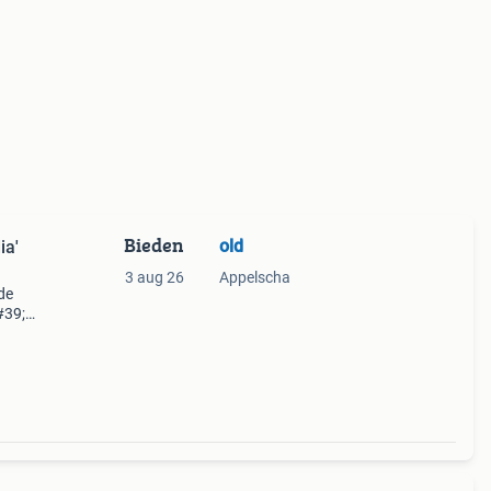
Bieden
old
ia'
3 aug 26
Appelscha
de
#39;,