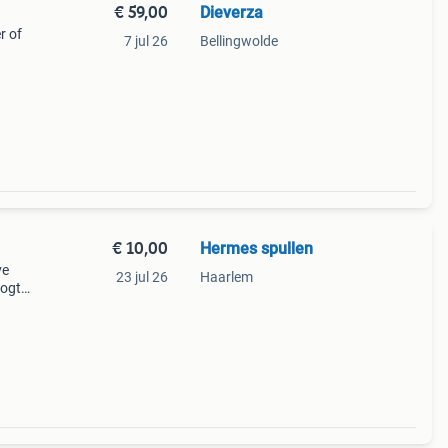
€ 59,00
Dieverza
r of
7 jul 26
Bellingwolde
€ 10,00
Hermes spullen
ve
23 jul 26
Haarlem
oogte
Er
hal