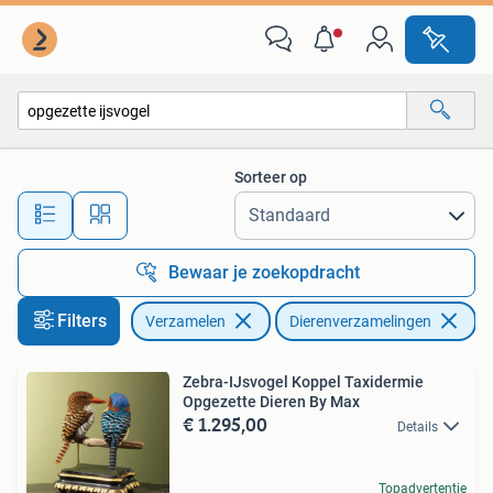
Dierenverzamelingen
Sorteer op
Alle afstanden…
Bewaar je zoekopdracht
Filters
Verzamelen
Dierenverzamelingen
Ve
Zebra-IJsvogel Koppel Taxidermie
Opgezette Dieren By Max
€ 1.295,00
Details
Topadvertentie