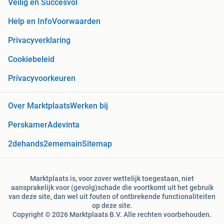
Veilig en Succesvol
Help en Info
Voorwaarden
Privacyverklaring
Cookiebeleid
Privacyvoorkeuren
Over Marktplaats
Werken bij
Perskamer
Adevinta
2dehands
2ememain
Sitemap
Marktplaats is, voor zover wettelijk toegestaan, niet
aansprakelijk voor (gevolg)schade die voortkomt uit het gebruik
van deze site, dan wel uit fouten of ontbrekende functionaliteiten
op deze site.
Copyright © 2026 Marktplaats B.V. Alle rechten voorbehouden.