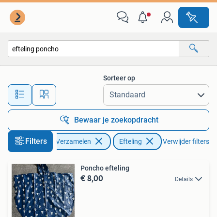
Efteling
Sorteer op
Alle afstanden…
Bewaar je zoekopdracht
Filters
Verzamelen
Efteling
Verwijder filters
Poncho efteling
€ 8,00
Details