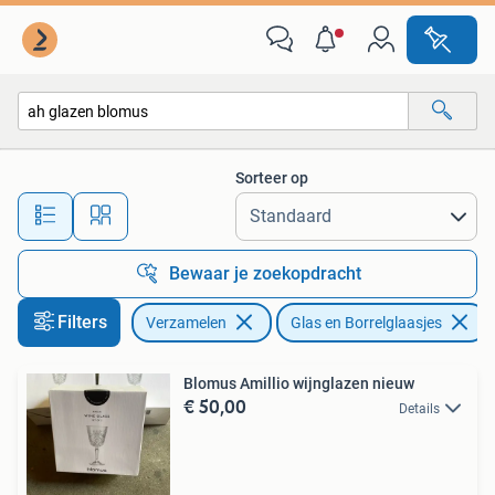
Glas en Borrelglaasjes
Sorteer op
Alle afstanden…
Bewaar je zoekopdracht
Filters
Verzamelen
Glas en Borrelglaasjes
Blomus Amillio wijnglazen nieuw
€ 50,00
Details