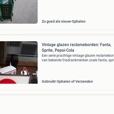
Zo goed als nieuw
Ophalen
Vintage glazen reclameborden: Fanta,
Sprite, Pepsi-Cola
Een serie prachtige vintage glazen reclamebo
van bekende frisdrankmerken zoals fanta, spri
pepsi-cola. Deze borden zijn een unieke toevo
voor elke verzamelaar of liefhebber van retro 
Gebruikt
Ophalen of Verzenden