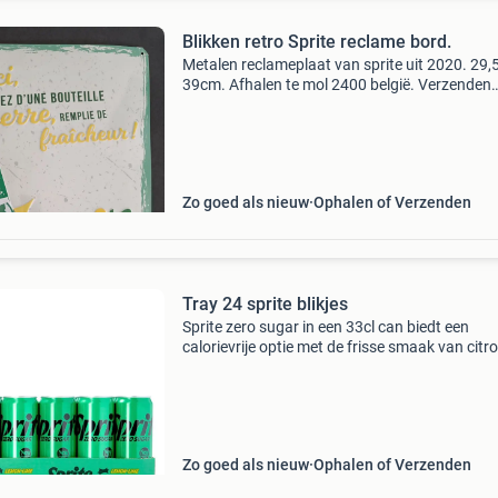
Blikken retro Sprite reclame bord.
Metalen reclameplaat van sprite uit 2020. 29,
39cm. Afhalen te mol 2400 belgië. Verzenden
binnen belgië +8€/ nederland +11€.
Zo goed als nieuw
Ophalen of Verzenden
Tray 24 sprite blikjes
Sprite zero sugar in een 33cl can biedt een
calorievrije optie met de frisse smaak van citr
limoen. Moeten er vanaf door gestopt restaura
Zo goed als nieuw
Ophalen of Verzenden