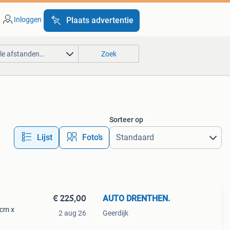
Inloggen
Plaats advertentie
lle afstanden…
Zoek
Sorteer op
Lijst
Foto’s
€ 225,00
AUTO DRENTHEN.
 cm x
2 aug 26
Geerdijk