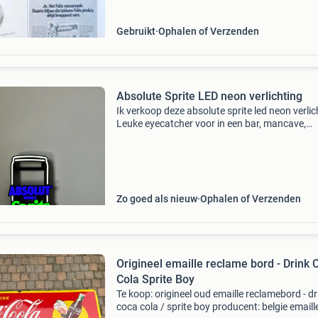
Gebruikt
Ophalen of Verzenden
Absolute Sprite LED neon verlichting
Ik verkoop deze absolute sprite led neon verlic
Leuke eyecatcher voor in een bar, mancave,
feestruimte, horecazaak of gewoon thuis aan
muur. De verlichting is slechts enkele dagen
gebruikt en
Zo goed als nieuw
Ophalen of Verzenden
Origineel emaille reclame bord - Drink 
Cola Sprite Boy
Te koop: origineel oud emaille reclamebord - dr
coca cola / sprite boy producent: belgie emaille