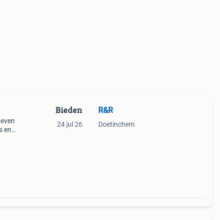
Bieden
R&R
 even
24 jul 26
Doetinchem
s en