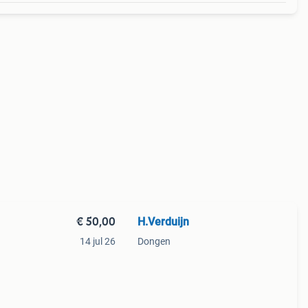
€ 50,00
H.Verduijn
14 jul 26
Dongen