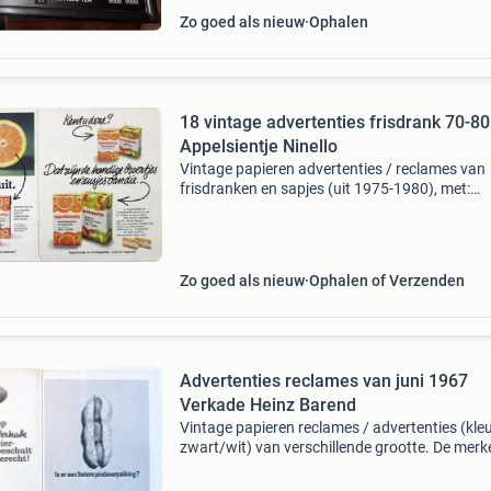
Zo goed als nieuw
Ophalen
18 vintage advertenties frisdrank 70-80
Appelsientje Ninello
Vintage papieren advertenties / reclames van
frisdranken en sapjes (uit 1975-1980), met:
appelsientje / goudappeltje, sunkist 1+4, can
dry ginger ale - ninello orange / sinaasappel /
ninello drink
Zo goed als nieuw
Ophalen of Verzenden
Advertenties reclames van juni 1967
Verkade Heinz Barend
Vintage papieren reclames / advertenties (kle
zwart/wit) van verschillende grootte. De merk
felix pinda&#39;s - verkade beschuit - sprite - 
reus wasmiddel - het blad van barend de be