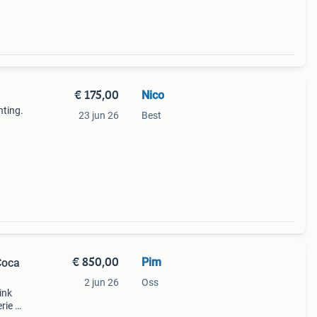
€ 175,00
Nico
hting.
23 jun 26
Best
 de
€ 850,00
Pim
Coca
2 jun 26
Oss
ink
rie /