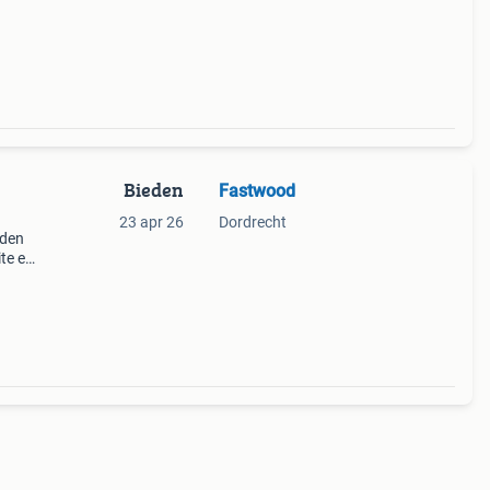
Bieden
Fastwood
23 apr 26
Dordrecht
rden
te en
eging
dec