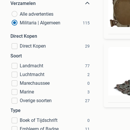
Verzamelen
Alle advertenties
Militaria | Algemeen
115
Direct Kopen
Direct Kopen
29
Soort
Landmacht
77
Luchtmacht
2
Marechaussee
0
Marine
3
Overige soorten
27
Type
Boek of Tijdschrift
0
Embleem of Badge
11