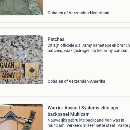
Ophalen of Verzenden
Nederland
Patches
Dit zijn officiële u.s. Army nametape en branc
patches, vaak gedragen op het army combat
uniform (acu). De patches zijn voorzien van
klittenband aan de achterkant voor eenvoudi
bevestiging aan
Ophalen of Verzenden
Amerika
Warrior Assault Systems elito ops
backpanel Multicam
Nauwelijks gebruikte backpanel van was in
multicam. Verkeerd in zeer nette staat. Vaste p