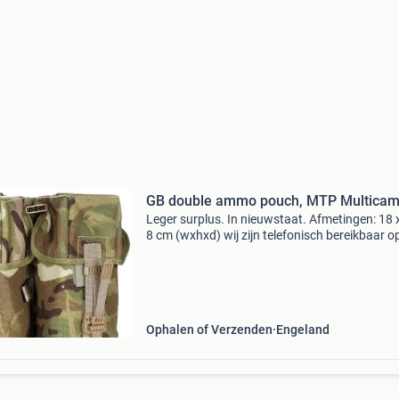
GB double ammo pouch, MTP Multica
Leger surplus. In nieuwstaat. Afmetingen: 18 
8 cm (wxhxd) wij zijn telefonisch bereikbaar o
werkdagen van 10:00 tot 17:00 en zaterdag v
10:00 tot 16:00. U kunt dit product ook gemakk
be
Ophalen of Verzenden
Engeland