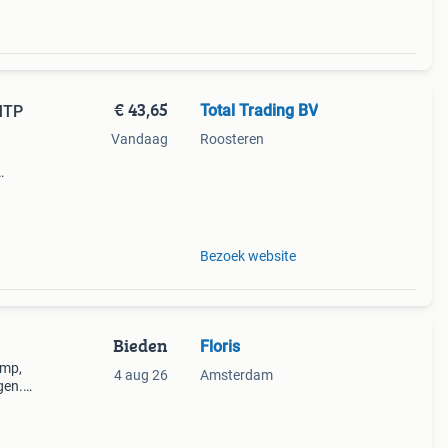
€ 43,65
Total Trading BV
MTP
Vandaag
Roosteren
0 tot
dit
Bezoek website
Bieden
Floris
ump,
4 aug 26
Amsterdam
gen.
ratis
een