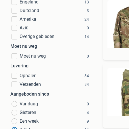
Engeland
13
Duitsland
3
Amerika
24
Azië
0
Overige gebieden
14
Moet nu weg
Moet nu weg
0
Levering
Ophalen
84
Verzenden
84
Aangeboden sinds
Vandaag
0
Gisteren
4
Een week
9