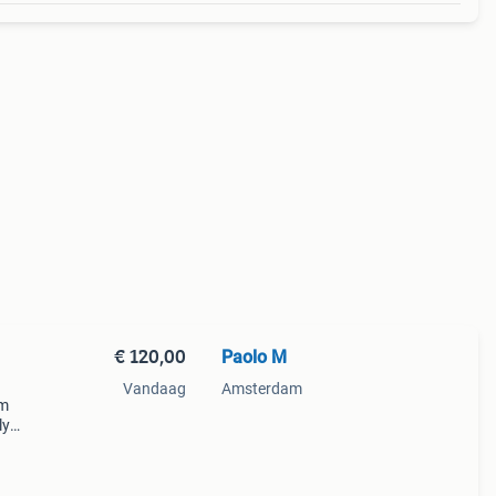
€ 120,00
Paolo M
Vandaag
Amsterdam
am
ly
be