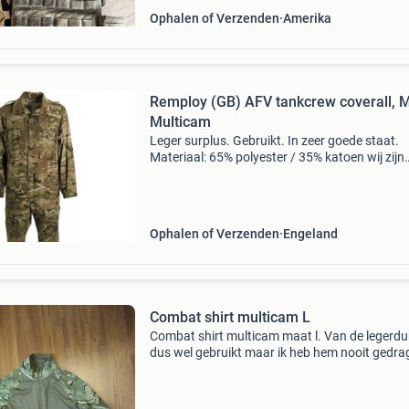
Ophalen of Verzenden
Amerika
Remploy (GB) AFV tankcrew coverall, 
Multicam
Leger surplus. Gebruikt. In zeer goede staat.
Materiaal: 65% polyester / 35% katoen wij zijn
telefonisch bereikbaar op werkdagen van 10:0
17:00 en zaterdag van 10:00 tot 16:00. U kunt 
product
Ophalen of Verzenden
Engeland
Combat shirt multicam L
Combat shirt multicam maat l. Van de legerd
dus wel gebruikt maar ik heb hem nooit gedra
Voor opsturen naar/of gebruik in oekraïne = g
ophalen heeft de voorkeur maar opsturen is g
prob