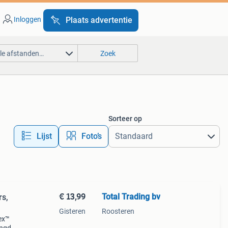
Inloggen
Plaats advertentie
lle afstanden…
Zoek
Sorteer op
Lijst
Foto’s
€ 13,99
Total Trading bv
rs,
Gisteren
Roosteren
lex™