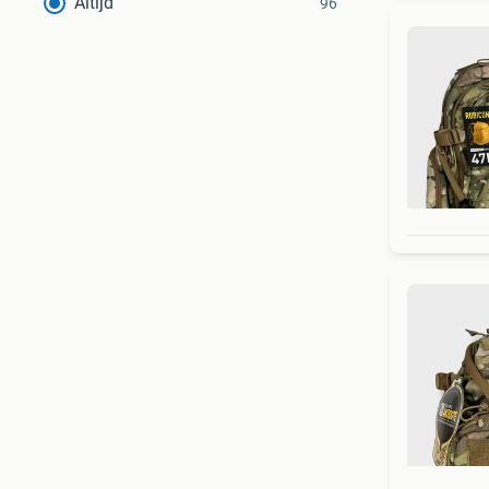
Altijd
96