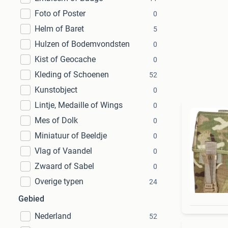
Foto of Poster
0
Helm of Baret
5
Hulzen of Bodemvondsten
0
Kist of Geocache
0
Kleding of Schoenen
52
Kunstobject
0
Lintje, Medaille of Wings
0
Mes of Dolk
0
Miniatuur of Beeldje
0
Vlag of Vaandel
0
Zwaard of Sabel
0
Overige typen
24
Gebied
Nederland
52