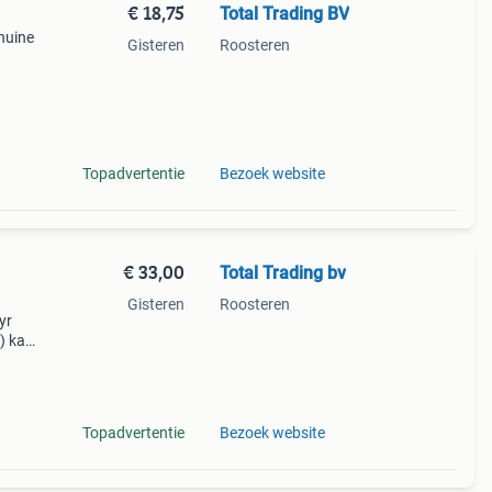
€ 18,75
Total Trading BV
huine
Gisteren
Roosteren
k met
2-
Topadvertentie
Bezoek website
€ 33,00
Total Trading bv
Gisteren
Roosteren
yr
0) kan
eem.
 ge
Topadvertentie
Bezoek website