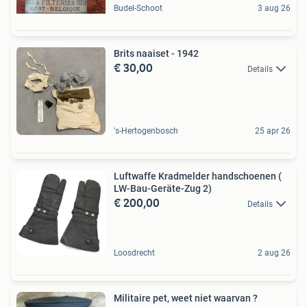
Budel-Schoot
3 aug 26
Brits naaiset - 1942
€ 30,00
Details
's-Hertogenbosch
25 apr 26
Luftwaffe Kradmelder handschoenen (
LW-Bau-Geräte-Zug 2)
€ 200,00
Details
Loosdrecht
2 aug 26
Militaire pet, weet niet waarvan ?