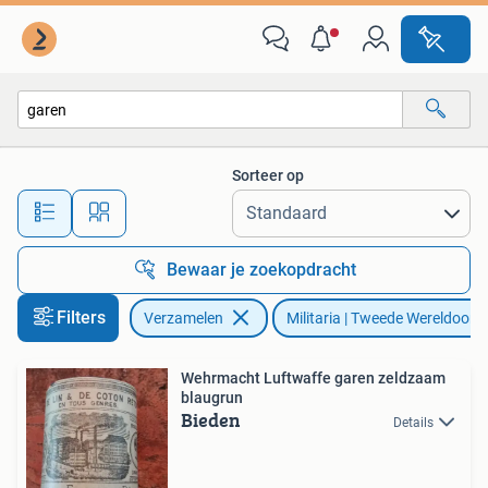
Militaria | Tweede Wereldoorlog
Sorteer op
Alle afstanden…
Bewaar je zoekopdracht
Filters
Verzamelen
Militaria | Tweede Wereldoorl
Wehrmacht Luftwaffe garen zeldzaam
blaugrun
Bieden
Details