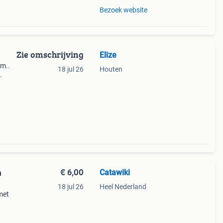
Bezoek website
Zie omschrijving
Elize
Cm..
18 jul 26
Houten
.
€ 6,00
Catawiki
n
18 jul 26
Heel Nederland
met
9%