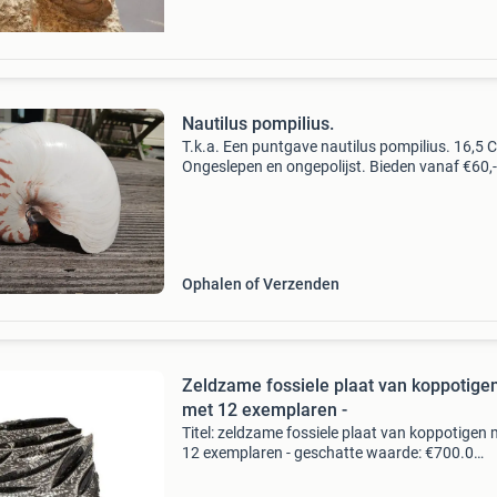
Nautilus pompilius.
T.k.a. Een puntgave nautilus pompilius. 16,5 
Ongeslepen en ongepolijst. Bieden vanaf €60,-
Ophalen of Verzenden
Zeldzame fossiele plaat van koppotige
met 12 exemplaren -
Titel: zeldzame fossiele plaat van koppotigen 
12 exemplaren - geschatte waarde: €700.0
Belangrijk: winnende biedingen zijn exclusief 
koperbescherming + €3 kavel beschrijving