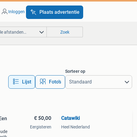
Inloggen
Plaats advertentie
lle afstanden…
Zoek
Sorteer op
Lijst
Foto’s
€ 50,00
Catawiki
 Een
Eergisteren
Heel Nederland
 oude