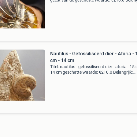
geest van de geschatte waarde: €210.0 Belang
winnende biedingen zijn exclusief 9%
koperbescherming + €3 kavel beschrijving een
Nautilus - Gefossiliseerd dier - Aturia - 
cm - 14 cm
Titel: nautilus - gefossiliseerd dier - aturia - 15 
14 cm geschatte waarde: €210.0 Belangrijk:
winnende biedingen zijn exclusief 9%
koperbescherming + €3 kavel beschrijving een
nautilus