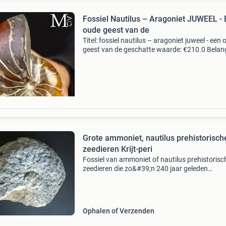
Fossiel Nautilus – Aragoniet JUWEEL -
oude geest van de
Titel: fossiel nautilus – aragoniet juweel - een
geest van de geschatte waarde: €210.0 Belang
winnende biedingen zijn exclusief 9%
koperbescherming + €3 kavel beschrijving een
Grote ammoniet, nautilus prehistorisch
zeedieren Krijt-peri
Fossiel van ammoniet of nautilus prehistorisc
zeedieren die zo&#39;n 240 jaar geleden
ontstonden. De structuur van dit specifieke
exemplaar vertoont kenmerken die vergelijkba
zijn mey fossiele
Ophalen of Verzenden