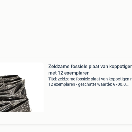
Zeldzame fossiele plaat van koppotige
met 12 exemplaren -
Titel: zeldzame fossiele plaat van koppotigen 
12 exemplaren - geschatte waarde: €700.0
Belangrijk: winnende biedingen zijn exclusief 
koperbescherming + €3 kavel beschrijving
cephalopo