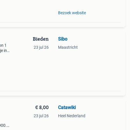
Bezoek website
Bieden
Sibo
on 1
23 jul 26
Maastricht
e in
lp
€ 8,00
Catawiki
23 jul 26
Heel Nederland
€900.0