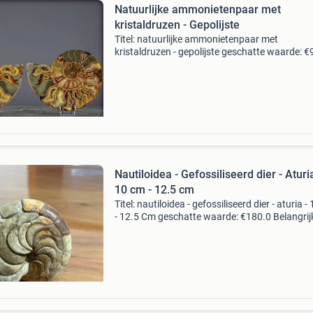
Natuurlijke ammonietenpaar met
kristaldruzen - Gepolijste
Titel: natuurlijke ammonietenpaar met
kristaldruzen - gepolijste geschatte waarde: 
Belangrijk: winnende biedingen zijn exclusief 
koperbescherming + €3 kavel beschrijving dit
natuur
Nautiloidea - Gefossiliseerd dier - Aturia
10 cm - 12.5 cm
Titel: nautiloidea - gefossiliseerd dier - aturia -
- 12.5 Cm geschatte waarde: €180.0 Belangrij
winnende biedingen zijn exclusief 9%
koperbescherming + €3 kavel beschrijving pra