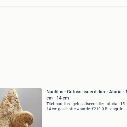
Nautilus - Gefossiliseerd dier - Aturia - 
cm - 14 cm
Titel: nautilus - gefossiliseerd dier - aturia - 15 
14 cm geschatte waarde: €210.0 Belangrijk:
winnende biedingen zijn exclusief 9%
koperbescherming + €3 kavel beschrijving een
nautilus