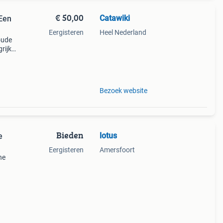
€ 50,00
Catawiki
 Een
Eergisteren
Heel Nederland
 oude
rijk:
 oude
Bezoek website
Bieden
lotus
e
Eergisteren
Amersfoort
he
ar