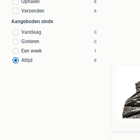
Ophalen
8
Verzenden
8
Aangeboden sinds
Vandaag
0
Gisteren
0
Een week
1
Altijd
8