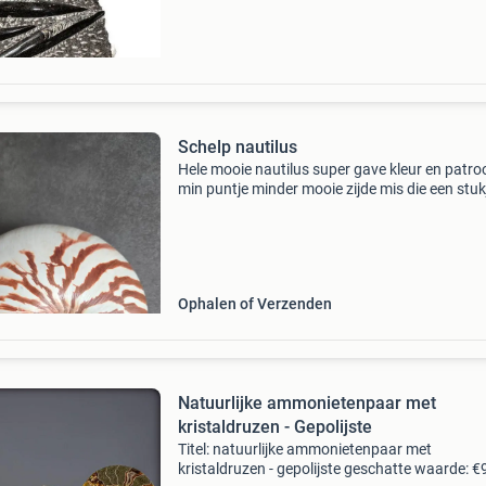
cephalopo
Schelp nautilus
Hele mooie nautilus super gave kleur en patro
min puntje minder mooie zijde mis die een stukj
het patroon daar zie je parelmoer van de sche
Ophalen of Verzenden
Natuurlijke ammonietenpaar met
kristaldruzen - Gepolijste
Titel: natuurlijke ammonietenpaar met
kristaldruzen - gepolijste geschatte waarde: 