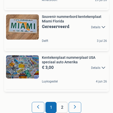
Amersfoort
29 jul 26
Souvenir nummerbord kentekenplaat
Miami Florida
Gereserveerd
Details
Delft
3 jul 26
Kentekenplaat nummerplaat USA
speciaal auto Amerika
€ 3,00
Details
Luyksgestel
4 jun 26
1
2