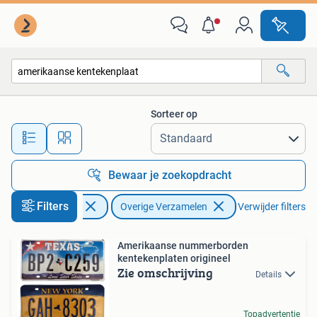
Overige Verzamelen
Sorteer op
Alle afstanden…
Bewaar je zoekopdracht
Filters
Verzamelen
Overige Verzamelen
Verwijder filters
Amerikaanse nummerborden
kentekenplaten origineel
Zie omschrijving
Details
Topadvertentie