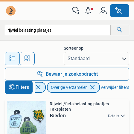
Overige Verzamelen
Sorteer op
Alle afstanden…
Bewaar je zoekopdracht
Filters
Verzamelen
Overige Verzamelen
Verwijder filters
Rijwiel /fiets belasting plaatjes
Taksplaten
Bieden
Details