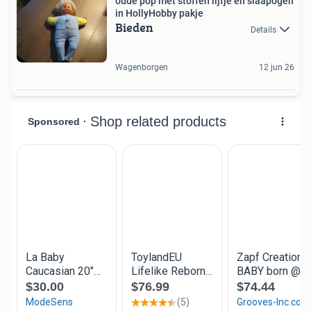
oude pop met stoffen lijfje en slaapogen
in HollyHobby pakje
Bieden
Details
Wagenborgen
12 jun 26