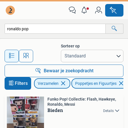
Poppetjes en Figuurtjes
Sorteer op
Alle afstanden…
Bewaar je zoekopdracht
Filters
Verzamelen
Poppetjes en Figuurtjes
Funko Pop! Collectie: Flash, Hawkeye,
Ronaldo, Messi
Bieden
Details