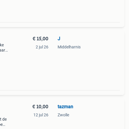
€ 15,00
J
eke
2 jul 26
Middelharnis
aars
aat
€ 10,00
tazman
12 jul 26
Zwolle
t de
oe