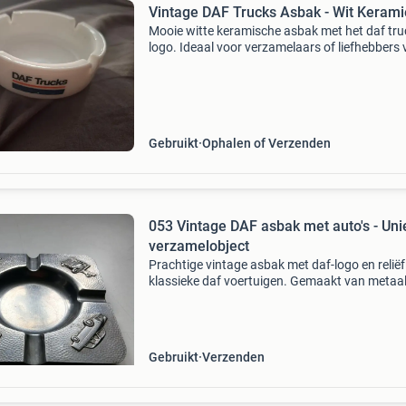
Vintage DAF Trucks Asbak - Wit 
Mooie witte keramische asbak met het daf tru
logo. Ideaal voor verzamelaars of liefhebbers
het merk. De asbak is in goede staat en heeft 
zichtbare beschadigingen.
Gebruikt
Ophalen of Verzenden
053 Vintage DAF asbak met auto's - Uniek
verzamelobject
Prachtige vintage asbak met daf-logo en relië
klassieke daf voertuigen. Gemaakt van metaa
een gehamerd effect. Een uniek verzamelobjec
voor liefhebbers van daf en oldtimers. De asba
in
Gebruikt
Verzenden