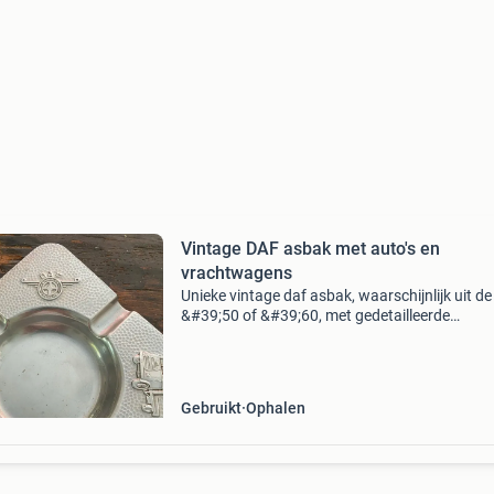
Vintage DAF asbak met auto's en
vrachtwagens
Unieke vintage daf asbak, waarschijnlijk uit de
&#39;50 of &#39;60, met gedetailleerde
afbeeldingen van daf auto&#39;s en
vrachtwagens. Gemaakt van metaal met een
gehamerd oppervlak
Gebruikt
Ophalen