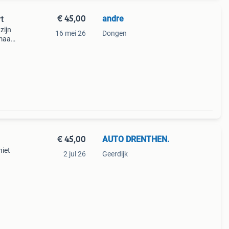
€ 45,00
andre
t
zijn
16 mei 26
Dongen
 maar
€ 45,00
AUTO DRENTHEN.
niet
2 jul 26
Geerdijk