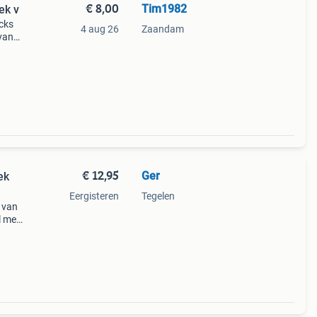
€ 8,00
Tim1982
Keramiek v
cks
4 aug 26
Zaandam
 van
geen
€ 12,95
Ger
Eergisteren
Tegelen
f van
l met
t
k is