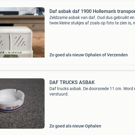
Daf asbak daf 1900 Holleman’s transpor
Zeldzame asbak van daf. Oud dus gebruikt en 
twee kleine stukjes af zoals op foto te zien is,
verders in mooie oude staat. Iets voor een
verzameling of decoratie. Kenners weten de
waarde graa
Zo goed als nieuw
Ophalen of Verzenden
DAF TRUCKS ASBAK
Daf trucks asbak. De doorsnede 11 cm. Word 
verstuurd.
Zo goed als nieuw
Ophalen