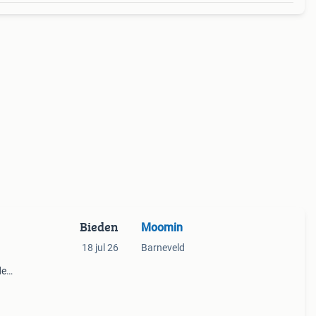
Bieden
Moomin
18 jul 26
Barneveld
de
er ik
t, wel