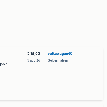
€ 15,00
volkswagen60
5 aug 26
Geldermalsen
 jaren