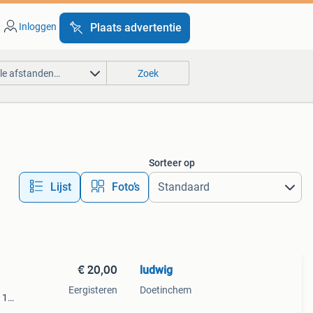
Inloggen
Plaats advertentie
lle afstanden…
Zoek
Sorteer op
Lijst
Foto’s
€ 20,00
ludwig
Eergisteren
Doetinchem
 1