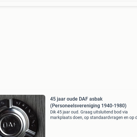
45 jaar oude DAF asbak
(Personeelsvereniging 1940-1980)
Dik 45 jaar oud. Graag uitsluitend bod via
markplaats doen, op standaardvragen en op 
vraag wat ik er minstens voor hebben wil reage
niet op….. Verzending liefste via dhl afhaalpun
zo vei