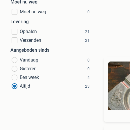
Moet nu weg
Moet nu weg
0
Levering
Ophalen
21
Verzenden
21
Aangeboden sinds
Vandaag
0
Gisteren
0
Een week
4
Altijd
23