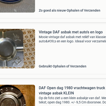
Zo goed als nieuw
Ophalen of Verzenden
Vintage DAF asbak met auto's en logo
Mooie vintage daf asbak met reliëf van klassi
auto&#39;s en een logo. Ideaal voor verzamel
of als decoratief stuk. De asbak is in goede st
met lichte gebruikssporen die passen bij de lee
Gebruikt
Ophalen of Verzenden
DAF Open dag 1980 vrachtwagen truck
vintage asbak KLEIN
Op de foto ziet u een klein asbakje van daf. Me
tekst; open dag 1980. +/- 9,5 Cm doorsnee. D