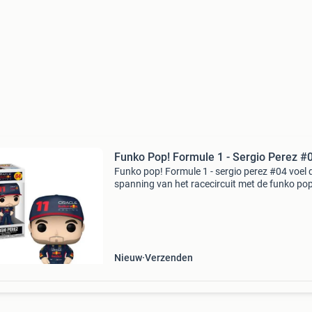
Funko Pop! Formule 1 - Sergio Perez #
Funko pop! Formule 1 - sergio perez #04 voel 
spanning van het racecircuit met de funko pop
Formule 1 - sergio perez #04. Deze unieke
collectible viert de precisie, passie en
vastberadenheid van ee
Nieuw
Verzenden