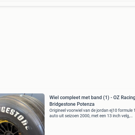
Wiel compleet met band (1) - OZ Racin
Bridgestone Potenza
Origineel voorwiel van de jordan ej10 formule 
auto uit seizoen 2000, met een 13 inch velg,
diameter 64 cm en breedte 33 cm; gebruikt me
minimale slijtage en authentiek officieel onder
van oz ra