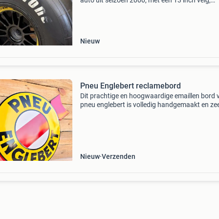
auto uit seizoen 2000, met een 13 inch velg,
diameter 64 cm en breedte 33 cm; gebruikt me
minimale slijtage en authentiek officieel onder
van oz ra
Nieuw
Pneu Englebert reclamebord
Dit prachtige en hoogwaardige emaillen bord 
pneu englebert is volledig handgemaakt en ze
duurzaam. Englebert banden (pneu englebert 
frans) is een historisch bandenmerk uit belgië.
Englebe
Nieuw
Verzenden