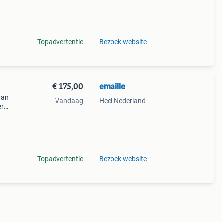
t
deel
Topadvertentie
Bezoek website
€ 175,00
emaille
van
Vandaag
Heel Nederland
er
in het
Topadvertentie
Bezoek website