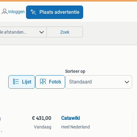
Inloggen
Plaats advertentie
lle afstanden…
Zoek
Sorteer op
Lijst
Foto’s
€ 431,00
Catawiki
g
Vandaag
Heel Nederland
1-