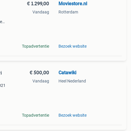
€ 1.299,00
Moviestore.nl
Vandaag
Rotterdam
ie
dise ,
en f
Topadvertentie
Bezoek website
€ 500,00
Catawiki
i
Vandaag
Heel Nederland
2021
mule
Topadvertentie
Bezoek website