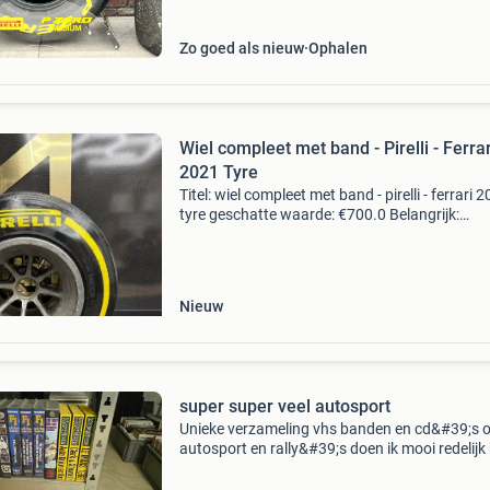
Zo goed als nieuw
Ophalen
Wiel compleet met band - Pirelli - Ferrar
2021 Tyre
Titel: wiel compleet met band - pirelli - ferrari 
tyre geschatte waarde: €700.0 Belangrijk:
winnende biedingen zijn exclusief 9%
koperbescherming + €3 kavel beschrijving for
1 achte
Nieuw
super super veel autosport
Unieke verzameling vhs banden en cd&#39;s 
autosport en rally&#39;s doen ik mooi redelijk