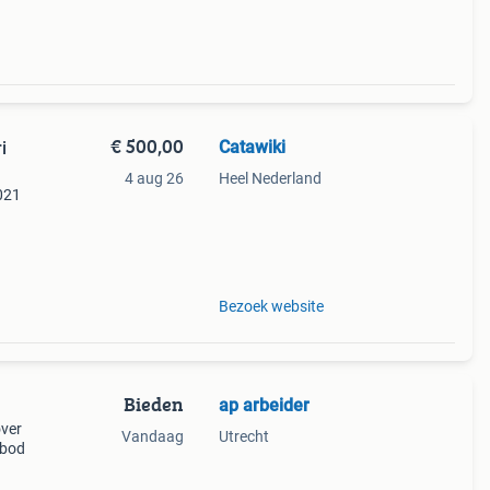
€ 500,00
Catawiki
i
4 aug 26
Heel Nederland
2021
mule
Bezoek website
Bieden
ap arbeider
over
Vandaag
Utrecht
 bod