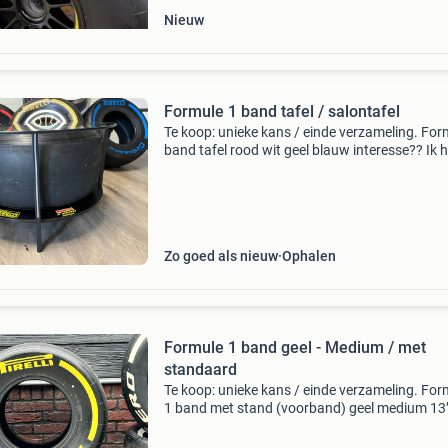
Nieuw
Formule 1 band tafel / salontafel
Te koop: unieke kans / einde verzameling. For
band tafel rood wit geel blauw interesse?? Ik 
het graag
Zo goed als nieuw
Ophalen
Formule 1 band geel - Medium / met
standaard
Te koop: unieke kans / einde verzameling. For
1 band met stand (voorband) geel medium 13
interesse ?? Ik hoor het anders graag.