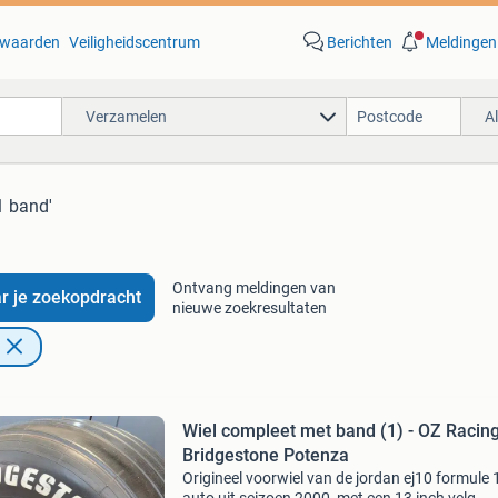
waarden
Veiligheidscentrum
Berichten
Meldingen
Verzamelen
A
1 band'
Ontvang meldingen van
r je zoekopdracht
nieuwe zoekresultaten
Wiel compleet met band (1) - OZ Racin
Bridgestone Potenza
Origineel voorwiel van de jordan ej10 formule 