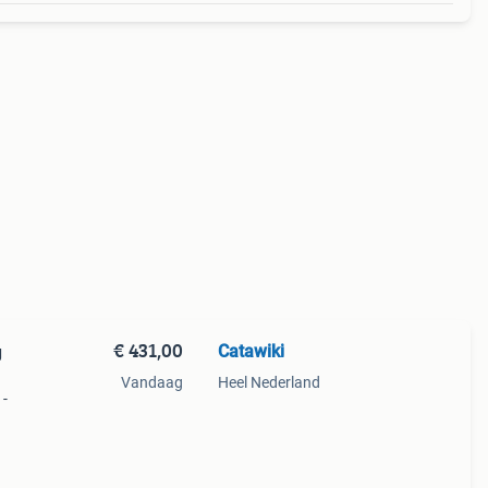
€ 431,00
Catawiki
g
Vandaag
Heel Nederland
1-
t
deel