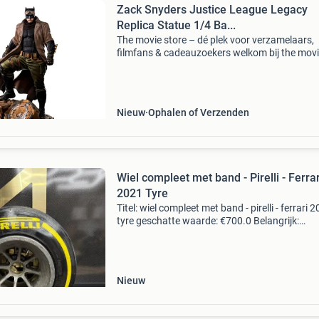
Zack Snyders Justice League Legacy
Replica Statue 1/4 Ba...
The movie store – dé plek voor verzamelaars,
filmfans & cadeauzoekers welkom bij the mov
store , sinds 2002 hét adres voor film merchan
collectibles en action figures ! Wat begon als e
Nieuw
Ophalen of Verzenden
Wiel compleet met band - Pirelli - Ferrar
2021 Tyre
Titel: wiel compleet met band - pirelli - ferrari 
tyre geschatte waarde: €700.0 Belangrijk:
winnende biedingen zijn exclusief 9%
koperbescherming + €3 kavel beschrijving for
1 achte
Nieuw