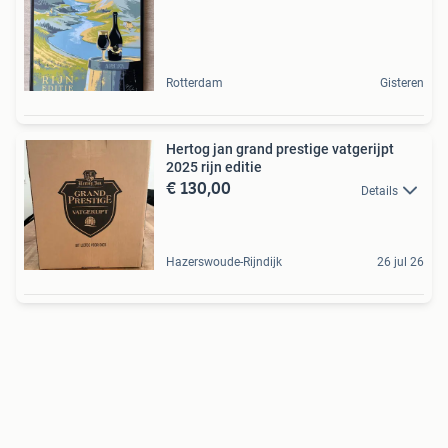
Rotterdam
Gisteren
Hertog jan grand prestige vatgerijpt
2025 rijn editie
€ 130,00
Details
Hazerswoude-Rijndijk
26 jul 26