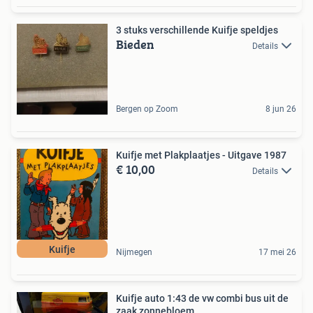
3 stuks verschillende Kuifje speldjes
Bieden
Details
Bergen op Zoom
8 jun 26
Kuifje met Plakplaatjes - Uitgave 1987
€ 10,00
Details
Kuifje
Nijmegen
17 mei 26
Kuifje auto 1:43 de vw combi bus uit de
zaak zonnebloem