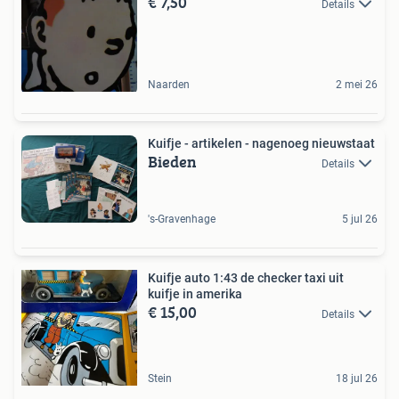
€ 7,50
Details
Naarden
2 mei 26
Kuifje - artikelen - nagenoeg nieuwstaat
Bieden
Details
's-Gravenhage
5 jul 26
Kuifje auto 1:43 de checker taxi uit
kuifje in amerika
€ 15,00
Details
Stein
18 jul 26