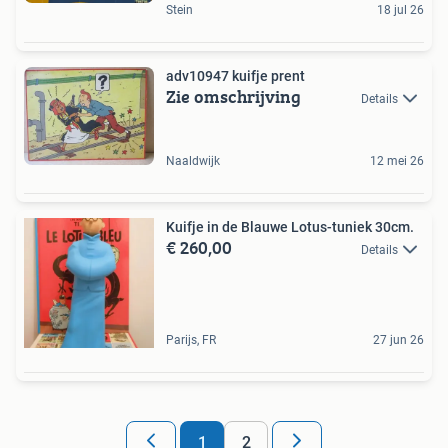
Stein
18 jul 26
adv10947 kuifje prent
Zie omschrijving
Details
Naaldwijk
12 mei 26
Kuifje in de Blauwe Lotus-tuniek 30cm.
€ 260,00
Details
Parijs, FR
27 jun 26
1
2