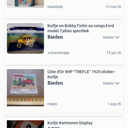
Naaldwijk
12 mei 26
Kuifje en Bobby,Tintin au congo,Ford
model T,atlas specifiek
Bieden
Details
's-Gravenhage
19 jun 26
Côte d'Or 5HP "TREFLE" 1925 sticker -
Kuifje
Bieden
Details
Heeze
1 aug 26
Kuifje Kartonnen Display