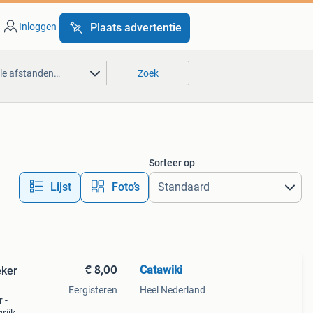
Inloggen
Plaats advertentie
lle afstanden…
Zoek
Sorteer op
Lijst
Foto’s
€ 8,00
Catawiki
eker
Eergisteren
Heel Nederland
 -