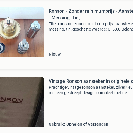
Ronson - Zonder minimumprijs - Aanst
- Messing, Tin,
Titel: ronson - zonder minimumprijs - aansteker
messing, tin, geschatte waarde: €150.0 Belang
winnende biedingen zijn exclusief 9%
koperbescherming + €3 kavel beschrijving ro
vara
Nieuw
Vintage Ronson aansteker in originele 
Prachtige vintage ronson aansteker, zilverkleu
met een gestreept design, compleet met de
originele rode fluwelen doos. De aansteker is i
gebruikte staat en vertoont lichte gebruiksspo
maar is
Gebruikt
Ophalen of Verzenden