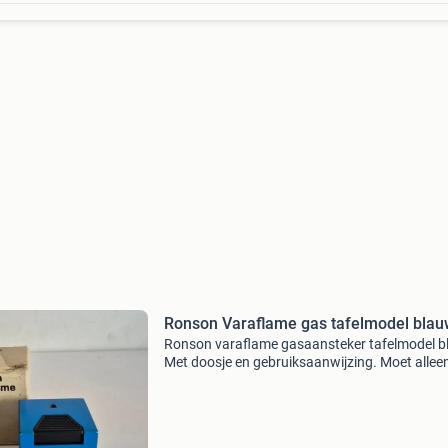
Ronson Varaflame gas tafelmodel bla
Ronson varaflame gasaansteker tafelmodel b
Met doosje en gebruiksaanwijzing. Moet allee
nieuw vuursteentje in en gas.