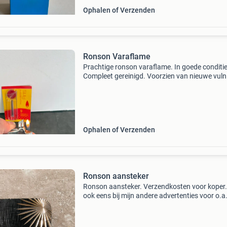
Ophalen of Verzenden
Ronson Varaflame
Prachtige ronson varaflame. In goede conditie
Compleet gereinigd. Voorzien van nieuwe vuln
Voorzien van nieuwe brander. Inclusief pakje
originele ronson vuursteentjes. Van deze aans
heb je
Ophalen of Verzenden
Ronson aansteker
Ronson aansteker. Verzendkosten voor koper. 
ook eens bij mijn andere advertenties voor o.a
een ronson aansteker.