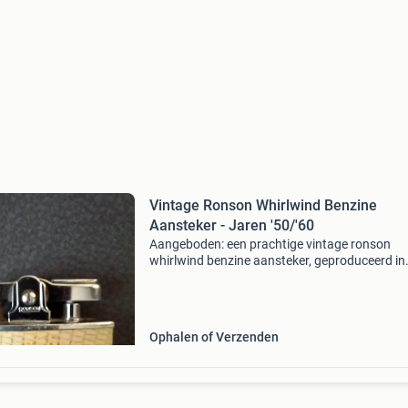
Vintage Ronson Whirlwind Benzine
Aansteker - Jaren '50/'60
Aangeboden: een prachtige vintage ronson
whirlwind benzine aansteker, geproduceerd in
engeland tussen 1950 en 1960. Deze aanstek
heeft een decoratieve behuizing en is een echt
verzamelobject voor li
Ophalen of Verzenden