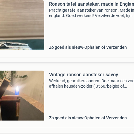
Ronson tafel aansteker, made in Engla
Prachtige tafel aansteker van ronson. Made i
england. Goed werkend! Verzilverde voet, fijn
stevig. Hij komt in de originele staat, ongepoet
Lengte: 9 cm breedte: 5 cm hoogte: 6.5 Cm do
serieu
Zo goed als nieuw
Ophalen of Verzenden
Vintage ronson aansteker savoy
Werkend, gebruikerssporen. Doe maar een voor
afhalen heusden-zolder ( 3550/belgie) of
verzenden.
Zo goed als nieuw
Ophalen of Verzenden