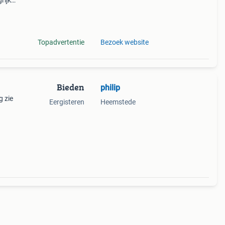
rijk:
nson
Topadvertentie
Bezoek website
Bieden
philip
g zie
Eergisteren
Heemstede