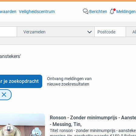
waarden
Veiligheidscentrum
Berichten
Meldingen
Verzamelen
A
anstekers'
Ontvang meldingen van
r je zoekopdracht
nieuwe zoekresultaten
Ronson - Zonder minimumprijs - Aanst
- Messing, Tin,
Titel: ronson - zonder minimumprijs - aansteker