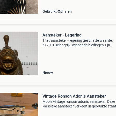
Gebruikt
Ophalen
Aansteker - Legering
Titel: aansteker - legering geschatte waarde:
€170.0 Belangrijk: winnende biedingen zijn
exclusief 9% koperbescherming + €3 kavel
beschrijving striker-aansteker. Zonder merk m
het is een
Nieuw
Vintage Ronson Adonis Aansteker
Mooie vintage ronson adonis aansteker. Deze
klassieke aansteker verkeert in gebruikte staa
heeft de tand des tijds goed doorstaan. Een sti
verzamelobject voor liefhebbers van vintage