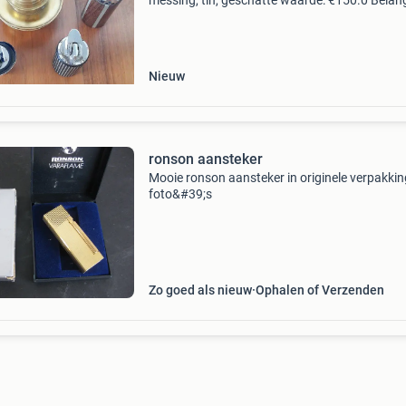
messing, tin, geschatte waarde: €150.0 Belang
winnende biedingen zijn exclusief 9%
koperbescherming + €3 kavel beschrijving ro
vara
Nieuw
ronson aansteker
Mooie ronson aansteker in originele verpakkin
foto&#39;s
Zo goed als nieuw
Ophalen of Verzenden