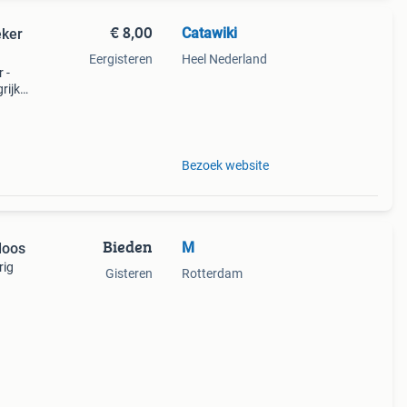
€ 8,00
Catawiki
eker
Eergisteren
Heel Nederland
 -
rijk:
nson
Bezoek website
Bieden
M
doos
rig
Gisteren
Rotterdam
n
ren,