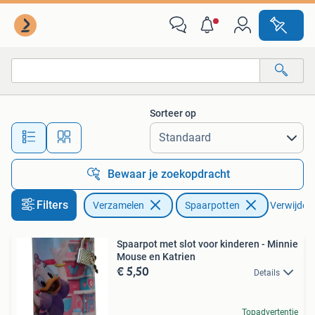
Spaarpotten
Sorteer op
Alle afstanden…
Bewaar je zoekopdracht
Filters
Verzamelen
Spaarpotten
Verwijder f
Spaarpot met slot voor kinderen - Minnie
Mouse en Katrien
€ 5,50
Details
Topadvertentie