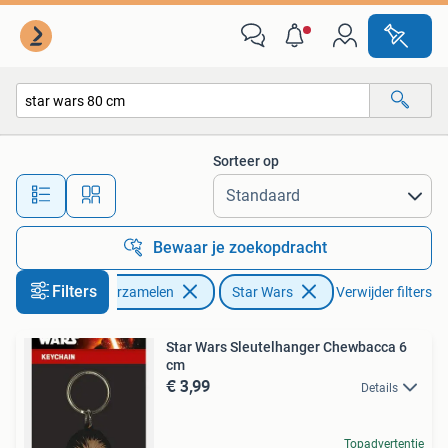
Star Wars
Sorteer op
Alle afstanden…
Bewaar je zoekopdracht
Filters
Verzamelen
Star Wars
Verwijder filters
Star Wars Sleutelhanger Chewbacca 6
cm
€ 3,99
Details
Topadvertentie