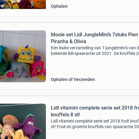
Ophalen
Mooie set Lidl JungleMini’s 7stuks Pien
Piranha & Olivia
Een leuke verzameling van 7 junglemini’s van 
bekende lidl-spaaractie uit 2021. De knuffels z
vierkant en daardoor perfect stapelbaar. De se
bestaat uit: sabrina slang kai krokodil olivia ol
Ophalen of Verzenden
Lidl vitamini complete serie set 2018 fr
knuffels 8 st!
Lidl vitamini complete serie set 2018 fruit knuf
st! Fruit en groente knuffels van spaaractie 2
van lidl. 8 Verschillende. Uit rookvrij en diervrij 
Bieden via mp, ophalen in zeist of ve