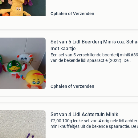
Ophalen of Verzenden
Set van 5 Lidl Boerderij Mini's o.a. Schaap
met kaartje
Een set van 5 verschillende boerderij mini&#39
van de bekende lidl spaaractie (2022). De
knuffeltjes zijn splinternieuw en hebben alleen
de sier gestaan. Het gaat om de volgende figu
sh
Ophalen of Verzenden
Set van 4 Lidl Achtertuin Mini’s
€2,00 100g leuke set van 4 originele lidl achter
mini knuffeltjes uit de bekende spaaractie. De 
bestaat uit: liv lieveheersbeestje 🐞 kees kikker
holly hommel / bibi bij 🐝 sjon slak ?