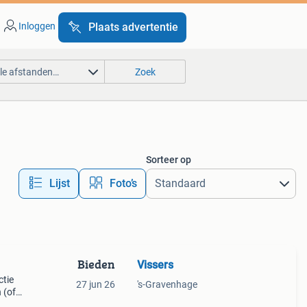
Inloggen
Plaats advertentie
lle afstanden…
Zoek
Sorteer op
Lijst
Foto’s
Bieden
Vissers
ctie
27 jun 26
's-Gravenhage
 (of)