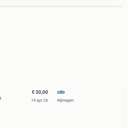
€ 20,00
cdo
t
19 apr 26
Nijmegen