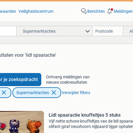
waarden
Veiligheidscentrum
Berichten
Meldingen
Supermarktacties
A
ultaten
voor 'lidl spaaractie'
Ontvang meldingen van
r je zoekopdracht
nieuwe zoekresultaten
Supermarktacties
Verwijder filters
Lidl spaaractie knuffeltjes 5 stuks
Vijf nette schone knuffeltjes van de lidl spaara
olifant giraf neushoorn nijlpaard tijger ophalen
verzenden ( tegen verzendkosten).