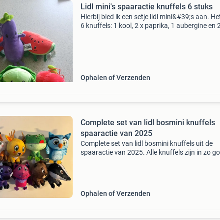
Lidl mini's spaaractie knuffels 6 stuks
Hierbij bied ik een setje lidl mini&#39;s aan. Het
6 knuffels: 1 kool, 2 x paprika, 1 aubergine en 
watermeloen.
Ophalen of Verzenden
Complete set van lidl bosmini knuffels
spaaractie van 2025
Complete set van lidl bosmini knuffels uit de
spaaractie van 2025. Alle knuffels zijn in zo g
als nieuwe staat en wachten op een nieuw thu
Perfect voor verzamelaars of als speelgoed v
kindere
Ophalen of Verzenden