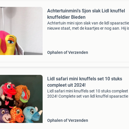
Achtertuinmini's Sjon slak Lidl knuffel
knuffeldier Bieden
Achtertuin mini sjon slak van de lidl spaaractie
nieuwe staat, met de kaartjes er nog aan. Hij 
hoog, 5cm breed en 9cm lang. Zie ook mijn an
advertenties voor meer supermarkt acties / s
Ophalen of Verzenden
Lidl safari mini knuffels set 10 stuks
compleet uit 2024!
Lidl safari mini knuffels set 10 stuks compleet 
2024! Complete set van lidl knuffel spaaractie
afgelopen seizoen. Bieden naar waarde; ophal
zeist of verzenden voor kosten en risico koper;
Ophalen of Verzenden