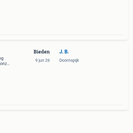
Bieden
J. B.
og
9 jun 26
Doornspijk
 onze