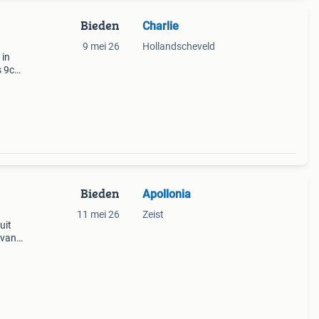
Bieden
Charlie
9 mei 26
Hollandscheveld
 in
is 9cm
dere
pa
Bieden
Apollonia
11 mei 26
Zeist
uit
 van
en in