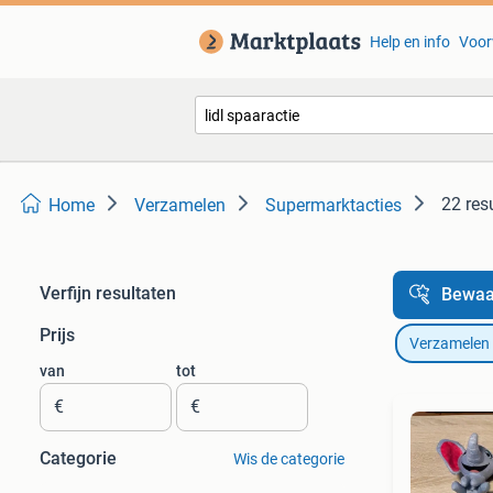
Help en info
Voor
22 res
Home
Verzamelen
Supermarktacties
Verfijn resultaten
Bewaa
Prijs
Verzamelen
van
tot
€
€
Categorie
Wis de categorie