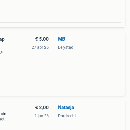
€ 5,00
MB
27 apr 26
Lelystad
;s
 voor
ren:
€ 2,00
Natasja
tuin
1 jun 26
Dordrecht
set
 🐸