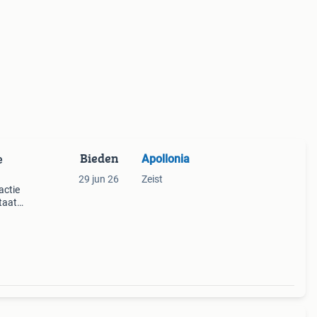
Bieden
Apollonia
e
29 jun 26
Zeist
actie
staat
Biede