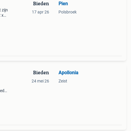
Bieden
Pien
 zijn
17 apr 26
Polsbroek
2 x
Bieden
Apollonia
24 mei 26
Zeist
oed
is.
oor