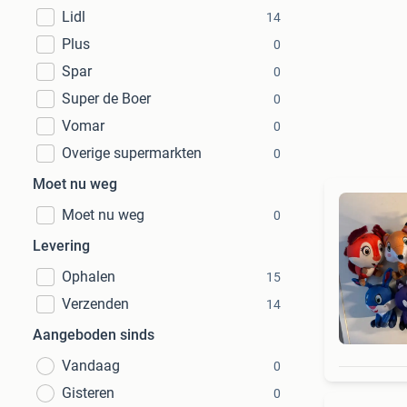
Lidl
14
Plus
0
Spar
0
Super de Boer
0
Vomar
0
Overige supermarkten
0
Moet nu weg
Moet nu weg
0
Levering
Ophalen
15
Verzenden
14
Aangeboden sinds
Vandaag
0
Gisteren
0