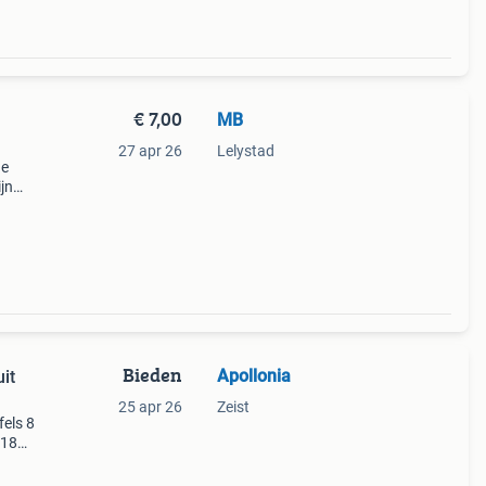
€ 7,00
MB
27 apr 26
Lelystad
de
ijn
t
ifan
Bieden
Apollonia
uit
25 apr 26
Zeist
fels 8
018
huis.