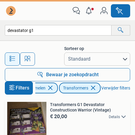
Transformers
Sorteer op
Alle afstanden…
Bewaar je zoekopdracht
Filters
Verzamelen
Transformers
Verwijder filters
Transformers G1 Devastator
Constructicon Warrior (Vintage)
€ 20,00
Details