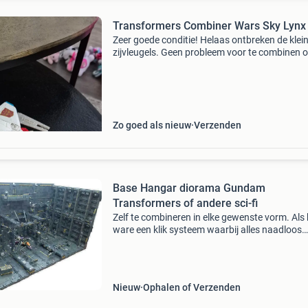
Transformers Combiner Wars Sky Lynx
Zeer goede conditie! Helaas ontbreken de klei
zijvleugels. Geen probleem voor te combinen o
transformeren.
Zo goed als nieuw
Verzenden
Base Hangar diorama Gundam
Transformers of andere sci-fi
Zelf te combineren in elke gewenste vorm. Als 
ware een klik systeem waarbij alles naadloos
aansluit. Prijs per onderdeel. Zie website voor
voorbeelden bijvoorbeeld hoofd foto is: 2xa, 2x
Nieuw
Ophalen of Verzenden