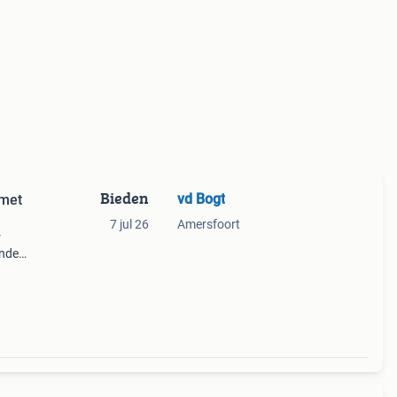
Bieden
vd Bogt
 met
7 jul 26
Amersfoort
r
ende
is