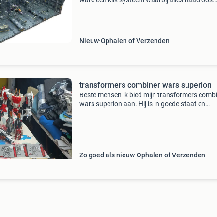
ware een klik systeem waarbij alles naadloos
aansluit. Prijs per onderdeel. Zie website voor
voorbeelden bijvoorbeeld hoofd foto is: 2xa, 2x
Nieuw
Ophalen of Verzenden
transformers combiner wars superion
Beste mensen ik bied mijn transformers comb
wars superion aan. Hij is in goede staat en
helemaal compleet met 7 figuurtjes. En ontbr
alleen vier instructieboekjes. Verder helemaal
compleet wor
Zo goed als nieuw
Ophalen of Verzenden