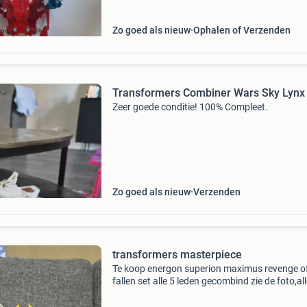
wapen van de
Zo goed als nieuw
Ophalen of Verzenden
Transformers Combiner Wars Sky Lynx
Zeer goede conditie! 100% Compleet.
Zo goed als nieuw
Verzenden
transformers masterpiece
Te koop energon superion maximus revenge of
fallen set alle 5 leden gecombind zie de foto,al
wapens 100% compleet zonder instructie boek
deze combiner zeer zeldzaam nergens te vinde