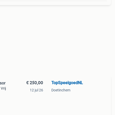
€ 250,00
TopSpeelgoedNL
sor
Vrij
12 jul 26
Doetinchem