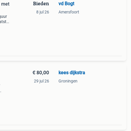
Bieden
vd Bogt
 met
8 jul 26
Amersfoort
guur
atste
nel
€ 80,00
kees dijkstra
29 jul 26
Groningen
r
uigen