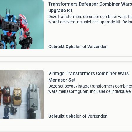
Transformers Defensor Combiner Wars
upgrade kit
Deze transformers defensor combiner wars fi
wordt geleverd inclusief een upgrade kit. De la
twee foto&#39;s tonen het verschil tussen de
figuur zonder en met de upgrade kit. Alle origi
Gebruikt
Ophalen of Verzenden
Vintage Transformers Combiner Wars
Menasor Set
Deze set bevat vintage transformers combine
wars menasor figuren, inclusief de individuele
stunticons die kunnen transformeren in voert
en samen kunnen voegen tot de machtige
menasor. De figuren
Gebruikt
Ophalen of Verzenden