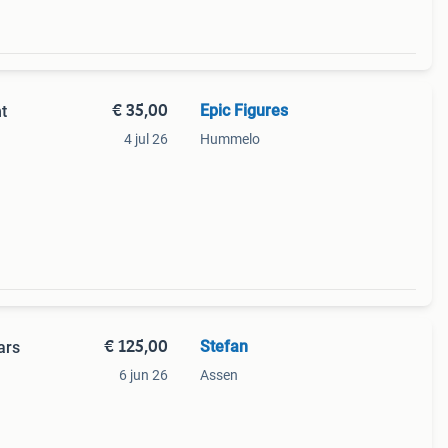
€ 35,00
Epic Figures
t
4 jul 26
Hummelo
€ 125,00
Stefan
ars
6 jun 26
Assen
 het