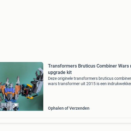
Transformers Bruticus Combiner Wars
upgrade kit
Deze originele transformers bruticus combine
wars transformer uit 2015 is een indrukwekk
verzameling van de vijf combaticons: brawl,
swindle, onslaught, vortex en blast off. De set 
uitgerust m
Ophalen of Verzenden