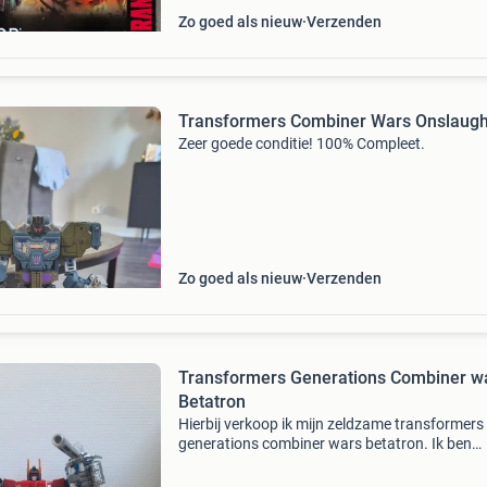
Zo goed als nieuw
Verzenden
Transformers Combiner Wars Onslaugh
Zeer goede conditie! 100% Compleet.
Zo goed als nieuw
Verzenden
Transformers Generations Combiner w
Betatron
Hierbij verkoop ik mijn zeldzame transformers
generations combiner wars betatron. Ik ben
gestopt met mijn hobby. Inclusief scattershot,
ironhide, prowl, mirage en sunstreaker. Let op: