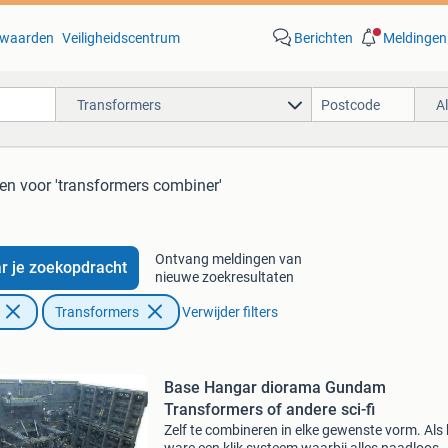
waarden
Veiligheidscentrum
Berichten
Meldingen
Transformers
A
ten
voor 'transformers combiner'
Ontvang meldingen van
r je zoekopdracht
nieuwe zoekresultaten
Transformers
Verwijder filters
Base Hangar diorama Gundam
Transformers of andere sci-fi
Zelf te combineren in elke gewenste vorm. Als 