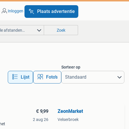
Inloggen
Plaats advertentie
lle afstanden…
Zoek
Sorteer op
Lijst
Foto’s
€ 9,99
ZeonMarket
2 aug 26
Velserbroek
het