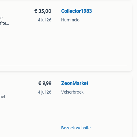
€ 35,00
Collector1983
ne
4 jul 26
Hummelo
f te
€ 9,99
ZeonMarket
4 jul 26
Velserbroek
het
 meer
b, c,
Bezoek website