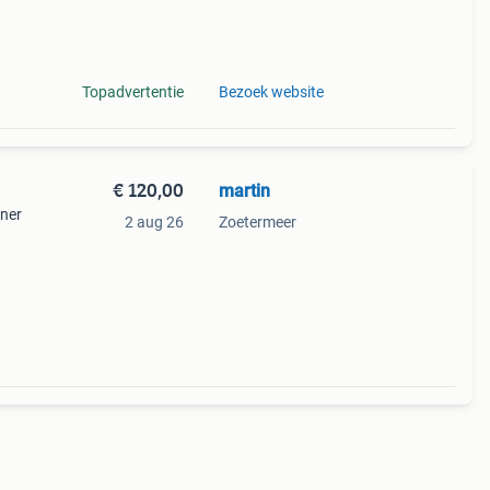
 meer
b, c,
Topadvertentie
Bezoek website
€ 120,00
martin
iner
2 aug 26
Zoetermeer
eken