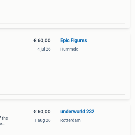
€ 60,00
Epic Figures
4 jul 26
Hummelo
€ 60,00
underworld 232
 the
1 aug 26
Rotterdam
le
je
n in