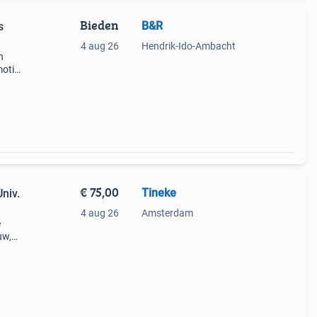
Bieden
B&R
s
4 aug 26
Hendrik-Ido-Ambacht
n
motie
t
 en
€ 75,00
Tineke
niv.
4 aug 26
Amsterdam
e
uw,
met
 📦