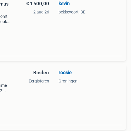
€ 1.400,00
kevin
imus
2 aug 26
bekkevoort, BE
 komt
 ook
us
Bieden
roosie
Eergisteren
Groningen
rime
2.
en
voor