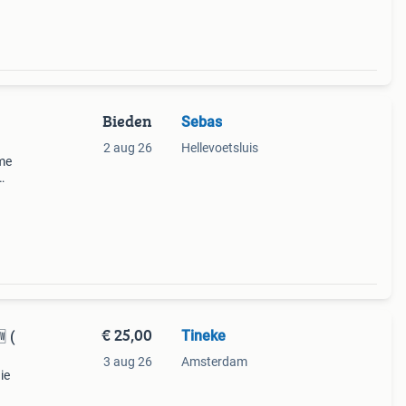
Bieden
Sebas
2 aug 26
Hellevoetsluis
me
in
en
€ 25,00
Tineke
️ (
3 aug 26
Amsterdam
ie