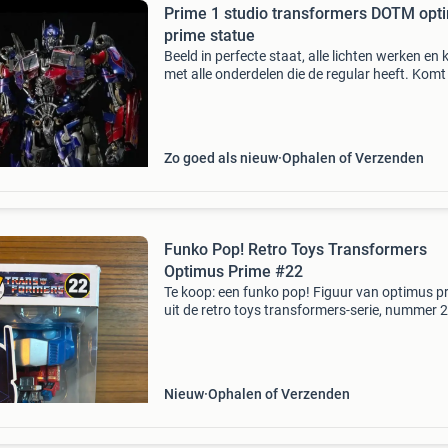
Prime 1 studio transformers DOTM opt
prime statue
Beeld in perfecte staat, alle lichten werken en
met alle onderdelen die de regular heeft. Komt
met beide art dozen en beide shipper dozen d
effectief volledig compleet
Zo goed als nieuw
Ophalen of Verzenden
Funko Pop! Retro Toys Transformers
Optimus Prime #22
Te koop: een funko pop! Figuur van optimus p
uit de retro toys transformers-serie, nummer 2
Het figuur is nieuw in de originele verpakking 
verkeert in uitstekende staat. Een must-have 
ve
Nieuw
Ophalen of Verzenden