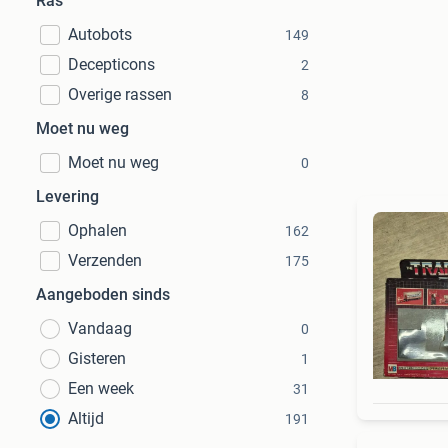
Ras
Autobots
149
Decepticons
2
Overige rassen
8
Moet nu weg
Moet nu weg
0
Levering
Ophalen
162
Verzenden
175
Aangeboden sinds
Vandaag
0
Gisteren
1
Een week
31
Altijd
191