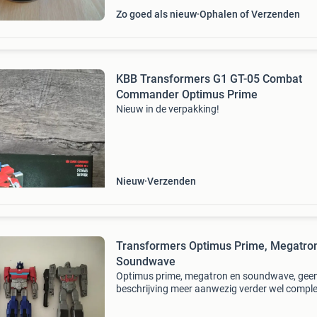
Zo goed als nieuw
Ophalen of Verzenden
KBB Transformers G1 GT-05 Combat
Commander Optimus Prime
Nieuw in de verpakking!
Nieuw
Verzenden
Transformers Optimus Prime, Megatro
Soundwave
Optimus prime, megatron en soundwave, gee
beschrijving meer aanwezig verder wel comple
Joints zijn nog goed, ongeveer 28 cm groot (r
vorm). Alle 3 in een koop. Verzendkosten kope