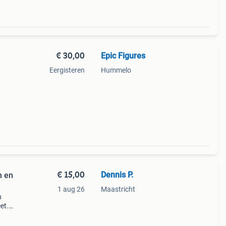
€ 30,00
Epic Figures
Eergisteren
Hummelo
€ 15,00
Dennis P.
n en
1 aug 26
Maastricht
n
et.
obot
r of