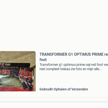
TRANSFORMER G1 OPTIMUS PRIME re
foot
Transformer g1 optimus prime ceji red foot ver
niet compleet helaas zie foto en mijn alle
advertentie s voor meer toys verzenden postnl
kosten en risico voor koper
Gebruikt
Ophalen of Verzenden