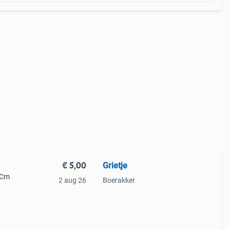
€ 5,00
Grietje
 Cm
2 aug 26
Boerakker
es:
f