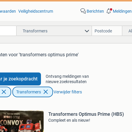
waarden
Veiligheidscentrum
Berichten
Meldingen
Transformers
A
aten
voor 'transformers optimus prime'
Ontvang meldingen van
r je zoekopdracht
nieuwe zoekresultaten
Transformers
Verwijder filters
Transformers Optimus Prime (HBS)
Compleet en als nieuw!