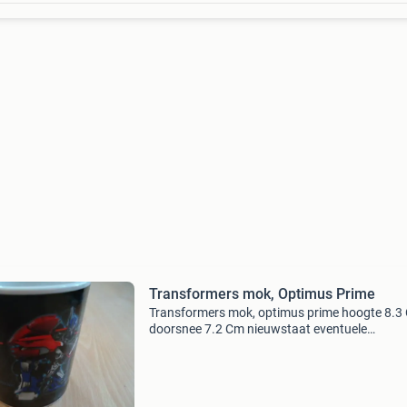
Transformers mok, Optimus Prime
Transformers mok, optimus prime hoogte 8.3
doorsnee 7.2 Cm nieuwstaat eventuele
verzendkosten zijn voor de koper. Verzendopti
met postnl naar huisadres, betaling via iban o
betaalverzoek via ma