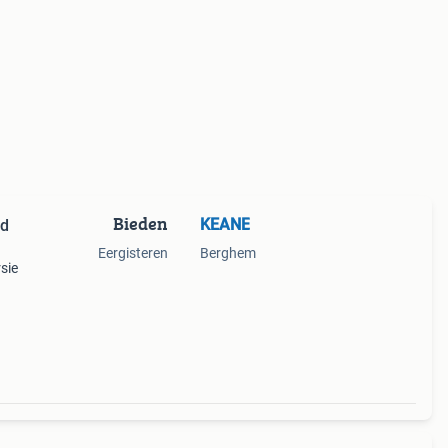
Bieden
KEANE
d
Eergisteren
Berghem
sie
/dhl