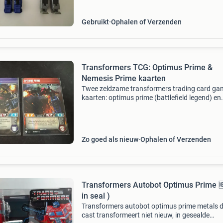
ophalen.
Gebruikt
Ophalen of Verzenden
Transformers TCG: Optimus Prime &
Nemesis Prime kaarten
Twee zeldzame transformers trading card ga
kaarten: optimus prime (battlefield legend) en
nemesis prime (dark clone). Beide kaarten zijn 
uitstekende staat, zo goed als nieuw, en word
geleverd i
Zo goed als nieuw
Ophalen of Verzenden
Transformers Autobot Optimus Prime 🆕
in seal )
Transformers autobot optimus prime metals d
cast transformeert niet nieuw, in gesealde