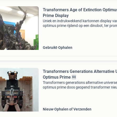
Transformers Age of Extinction Optimu
Prime Display
Uniek en indrukwekkend kartonnen display va
optimus prime rijdend op een dinobot, ter pro
van de film transformers: age of extinction. Di
levensgrote display is een absolute blikvanger
een m
Gebruikt
Ophalen
Transformers Generations Alternative U
Optimus Prime 🆕️
Transformers generations alternative univers
optimus prime doos geopend transformer nie
nooit uit de verpakking geweest zit nog vast 
alle originele touwtjes gegarandeerd compleet
verzendkos
Nieuw
Ophalen of Verzenden