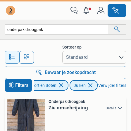
Duiken
Sorteer op
Alle afstanden…
Bewaar je zoekopdracht
Filters
Watersport en Boten
Duiken
Verwijder filters
Onderpak droogpak
Zie omschrijving
Details