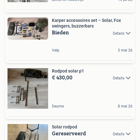
Karper accessoires set – Solar, Fox
swingers, buzzerbars
Bieden
Details
Velp
5 mei 26
Rodpod solar p1
€ 430,00
Details
Deurne
8 mei 26
Solar rodpod
Gereserveerd
Details