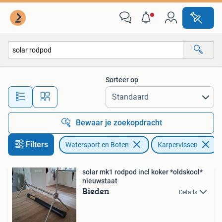
Hengelsport | Karpervissen
Sorteer op
Alle afstanden…
Bewaar je zoekopdracht
Filters
Watersport en Boten
Karpervissen
V
solar mk1 rodpod incl koker *oldskool*
nieuwstaat
Bieden
Details