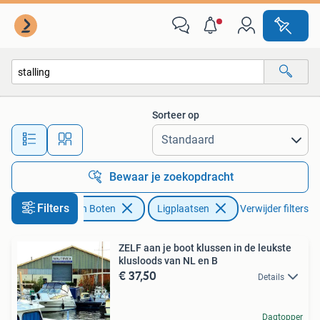
Ligplaatsen
Sorteer op
Alle afstanden…
Bewaar je zoekopdracht
Filters
Watersport en Boten
Ligplaatsen
Verwijder filters
ZELF aan je boot klussen in de leukste
klusloods van NL en B
€ 37,50
Details
Dagtopper