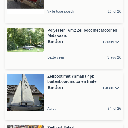
's-Hertogenbosch
23 jul 26
Polyester 16m2 Zeilboot met Motor en
Midzwaard
Bieden
Details
Eexterveen
3 aug 26
Zeilboot met Yamaha 4pk
buitenboordmotor en trailer
Bieden
Details
Aerdt
31 jul 26
Zeilboot Splash