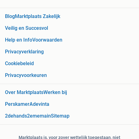
Blog
Marktplaats Zakelijk
Veilig en Succesvol
Help en Info
Voorwaarden
Privacyverklaring
Cookiebeleid
Privacyvoorkeuren
Over Marktplaats
Werken bij
Perskamer
Adevinta
2dehands
2ememain
Sitemap
Marktplaats is, voor zover wettelijk toegestaan, niet