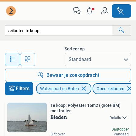
Open zeilboten
Sorteer op
Alle afstanden…
Bewaar je zoekopdracht
Filters
Watersport en Boten
Open zeilboten
Te koop: Polyester 16m2 ( grote BM)
met trailer.
Bieden
Details
Dagtopper
Bilthoven
Vandaag