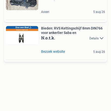
Assen
5 aug 26
Bieden: RVS Kettingschijf 8mm DIN766
voor ankerlier Saba en
N.o.t.k.
Details
Bezoek website
5 aug 26