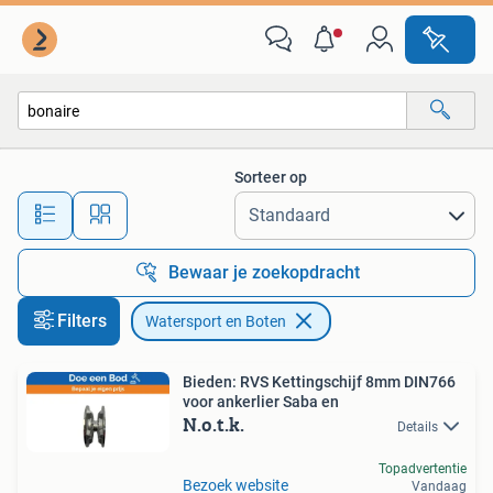
Watersport en Boten
Sorteer op
Alle afstanden…
Bewaar je zoekopdracht
Filters
Watersport en Boten
Bieden: RVS Kettingschijf 8mm DIN766
voor ankerlier Saba en
N.o.t.k.
Details
Topadvertentie
Bezoek website
Vandaag