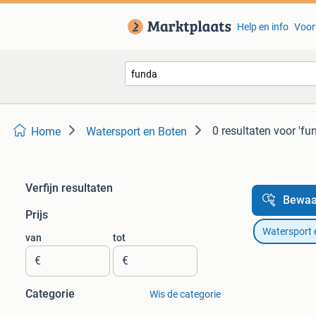
Help en info
Voor
0 resultaten
voor 'fu
Home
Watersport en Boten
Verfijn resultaten
Bewaa
Prijs
Watersport 
van
tot
€
€
Categorie
Wis de categorie