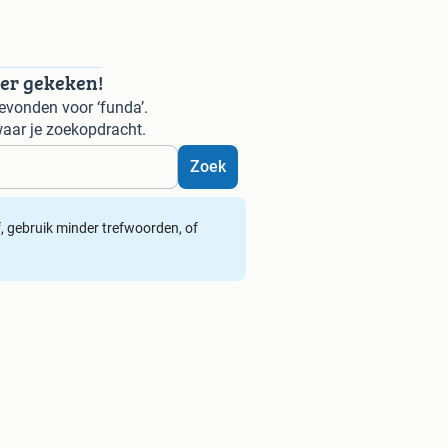
der gekeken!
evonden voor ‘funda’.
aar je zoekopdracht.
Zoek
ef, gebruik minder trefwoorden, of