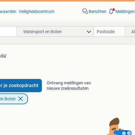
waarden
Veiligheidscentrum
Berichten
Meldingen
Watersport en Boten
A
nda'
Ontvang meldingen van
r je zoekopdracht
nieuwe zoekresultaten
en Boten