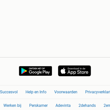
n Succesvol
Help en Info
Voorwaarden
Privacyverklar
Werken bij
Perskamer
Adevinta
2dehands
2e