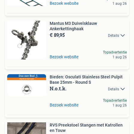
Bezoek website
1 aug 26
Mantus M3 Duivelsklauw
Ankerkettinghaak
€ 89,95
Details
Topadvertentie
Bezoek website
1 aug 26
Bieden: Osculati Stainless Steel Pulpit
Base 25mm - Round S
N.o.t.k.
Details
Topadvertentie
Bezoek website
1 aug 26
RVS Preekstoel Stangen met Katrollen
en Touw