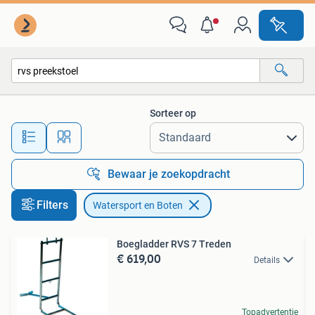
Watersport en Boten
Sorteer op
Alle afstanden…
Bewaar je zoekopdracht
Filters
Watersport en Boten
Boegladder RVS 7 Treden
€ 619,00
Details
Topadvertentie