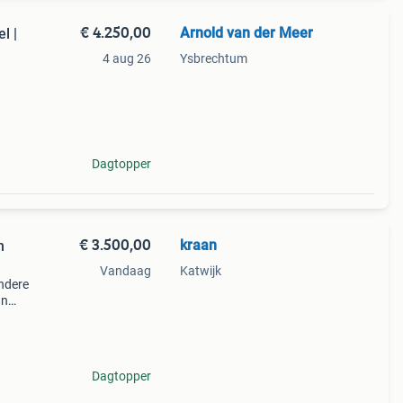
€ 4.250,00
Arnold van der Meer
l |
4 aug 26
Ysbrechtum
 en
Dagtopper
€ 3.500,00
kraan
n
Vandaag
Katwijk
ndere
an
ft
Dagtopper