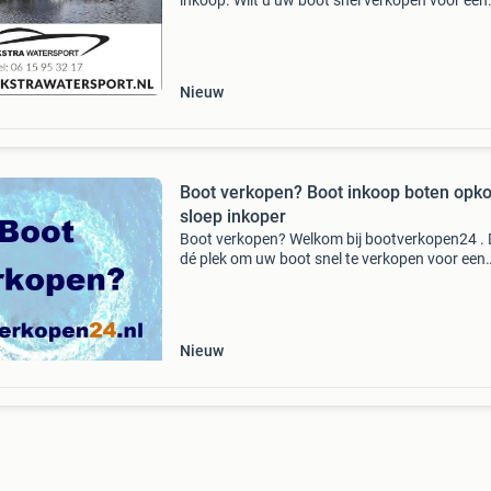
inkoop. Wilt u uw boot snel verkopen voor een
goede prijs? Wij zorgen voor een snelle en corr
afwikkeling. Wij zoeken de volgende boten:
consoleboten. Mo
Nieuw
Boot verkopen? Boot inkoop boten opk
sloep inkoper
Boot verkopen? Welkom bij bootverkopen24 . D
dé plek om uw boot snel te verkopen voor een
goede prijs . Wij kopen het gehele jaar boten in
eigen inkoop dus geen tussenpersonen maar
directe i
Nieuw