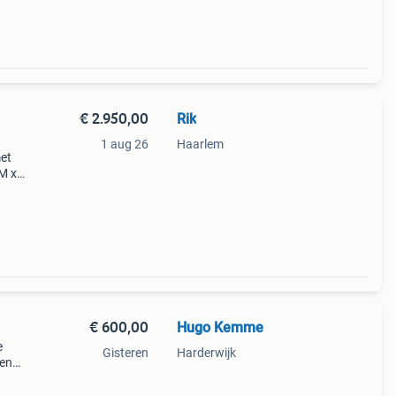
€ 2.950,00
Rik
1 aug 26
Haarlem
met
M x
 zoek
€ 600,00
Hugo Kemme
e
Gisteren
Harderwijk
 en
n