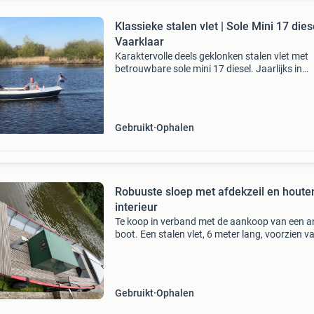
Klassieke stalen vlet | Sole Mini 17 diese
Vaarklaar
Karaktervolle deels geklonken stalen vlet met
betrouwbare sole mini 17 diesel. Jaarlijks in
winterstalling geweest, lage doorvaarthoogte
ideaal voor de friese binnenwateren. Te koop:
klassieke deel
Gebruikt
Ophalen
Robuuste sloep met afdekzeil en houte
interieur
Te koop in verband met de aankoop van een a
boot. Een stalen vlet, 6 meter lang, voorzien v
een zuinige inboard dieselmotor. De motor hee
recent onderhoud gehad en de boot is recent
voorzien
Gebruikt
Ophalen