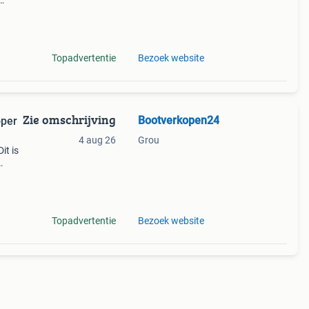
ecte
Topadvertentie
Bezoek website
Zie omschrijving
Bootverkopen24
oper
4 aug 26
Grou
it is
 voor
Topadvertentie
Bezoek website