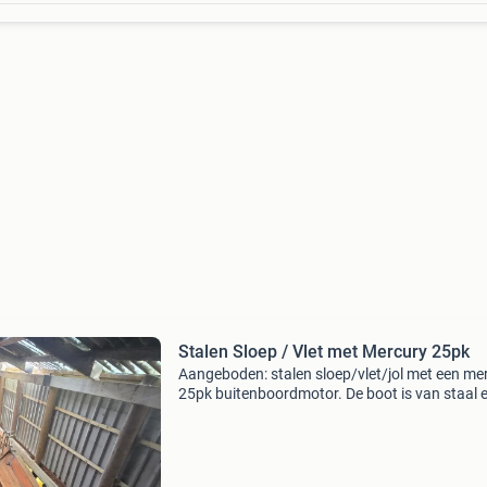
Stalen Sloep / Vlet met Mercury 25pk
Aangeboden: stalen sloep/vlet/jol met een me
25pk buitenboordmotor. De boot is van staal 
verkeert in gebruikte staat. Ideaal voor plezier
op de grachten of meren. De mercury 25pk mo
zo