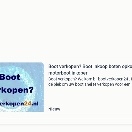
Boot verkopen? Boot inkoop boten opk
motorboot inkoper
Boot verkopen? Welkom bij bootverkopen24 . D
dé plek om uw boot snel te verkopen voor een
goede prijs . Wij kopen het gehele jaar boten in
eigen inkoop dus geen tussenpersonen maar
directe i
Nieuw