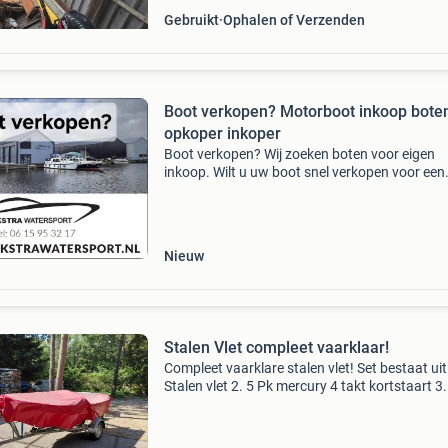
Gebruikt
Ophalen of Verzenden
Boot verkopen? Motorboot inkoop bote
opkoper inkoper
Boot verkopen? Wij zoeken boten voor eigen
inkoop. Wilt u uw boot snel verkopen voor een
goede prijs? Wij zorgen voor een snelle en corr
afwikkeling. Wij zoeken de volgende boten:
consoleboten. Mo
Nieuw
Stalen Vlet compleet vaarklaar!
Compleet vaarklare stalen vlet! Set bestaat uit:
Stalen vlet 2. 5 Pk mercury 4 takt kortstaart 3.
Kantel trailer de boot: stalen vlet met afmeting
lang en 1,60 breed 2 grote luchtkamers waard