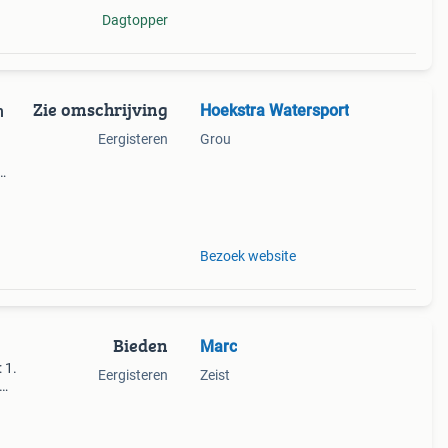
Dagtopper
Zie omschrijving
Hoekstra Watersport
n
Eergisteren
Grou
ecte
Bezoek website
Bieden
Marc
 1.
Eergisteren
Zeist
: 4,50