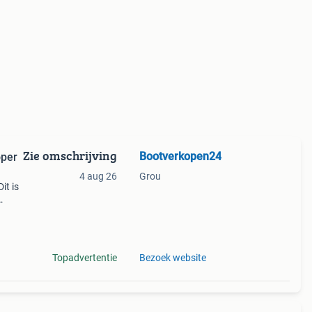
Zie omschrijving
Bootverkopen24
oper
4 aug 26
Grou
it is
 voor
Topadvertentie
Bezoek website