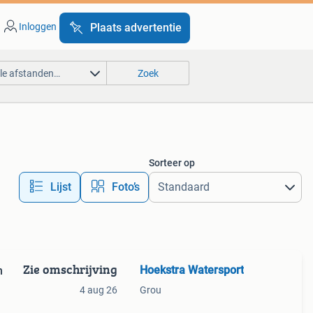
Inloggen
Plaats advertentie
lle afstanden…
Zoek
Sorteer op
Lijst
Foto’s
Zie omschrijving
Hoekstra Watersport
n
4 aug 26
Grou