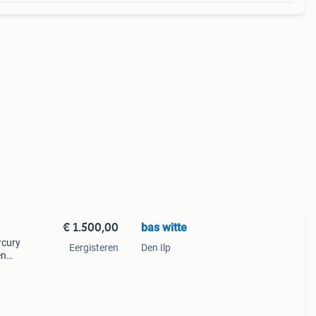
€ 1.500,00
bas witte
rcury
Eergisteren
Den Ilp
en
vaart
tor