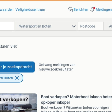
waarden
Veiligheidscentrum
Berichten
Meldingen
Watersport en Boten
A
stalen vlet'
Ontvang meldingen van
r je zoekopdracht
nieuwe zoekresultaten
en Boten
Boot verkopen? Motorboot inkoop bote
opkoper inkoper
Boot verkopen? Wij zoeken boten voor eigen