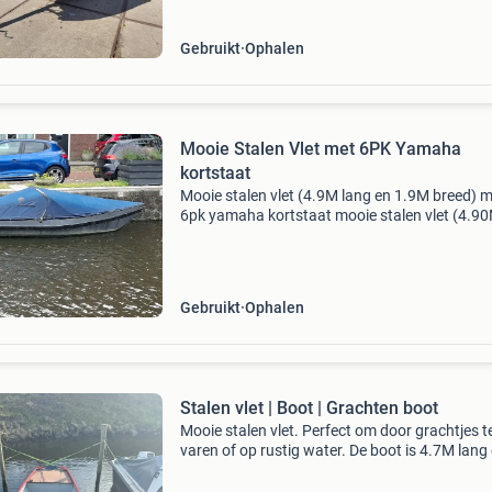
Gebruikt
Ophalen
Mooie Stalen Vlet met 6PK Yamaha
kortstaat
Mooie stalen vlet (4.9M lang en 1.9M breed) 
6pk yamaha kortstaat mooie stalen vlet (4.90
1.90M) met 6 pk yamaha kortstaart ben je op
naar de ideale boot voor de grachten of een
ontspannen
Gebruikt
Ophalen
Stalen vlet | Boot | Grachten boot
Mooie stalen vlet. Perfect om door grachtjes t
varen of op rustig water. De boot is 4.7M lang
1.4M breed. De boot verkeerd in goede staat e
heeft geen tot amper roest.