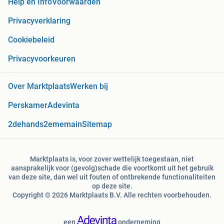
Help en Info
Voorwaarden
Privacyverklaring
Cookiebeleid
Privacyvoorkeuren
Over Marktplaats
Werken bij
Perskamer
Adevinta
2dehands
2ememain
Sitemap
Marktplaats is, voor zover wettelijk toegestaan, niet
aansprakelijk voor (gevolg)schade die voortkomt uit het gebruik
van deze site, dan wel uit fouten of ontbrekende functionaliteiten
op deze site.
Copyright © 2026 Marktplaats B.V. Alle rechten voorbehouden.
een
onderneming