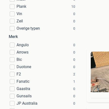
Plank
10
Vin
0
Zeil
0
Overige typen
0
Merk
Angulo
0
Arrows
0
Bic
0
Duotone
0
F2
2
Fanatic
1
Gaastra
0
Gunsails
0
JP Australia
0