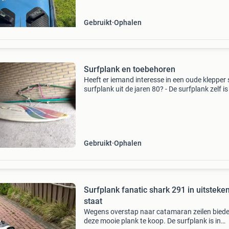
Gebruikt
Ophalen
Surfplank en toebehoren
Heeft er iemand interesse in een oude klepper
surfplank uit de jaren 80? - De surfplank zelf is
meter lang, heeft 6 voetsteunen, heeft 3 kleu
(rood, groen, blauw) op de plank - de mast
Gebruikt
Ophalen
Surfplank fanatic shark 291 in uitsteke
staat
Wegens overstap naar catamaran zeilen bied
deze mooie plank te koop. De surfplank is in