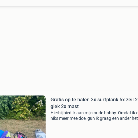
Gratis op te halen 3x surfplank 5x zeil 
giek 2x mast
Hierbij bied ik aan mijn oude hobby. Omdat ik e
niks meer mee doe, gun ik graag een ander het
plezier. 3X surfboard mistral new malibu/ fana
free 294/ capello slalom 275. 5X surfzeilen va
meter