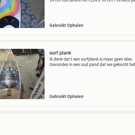
59 cm full carbon 80 l 224 x 56 cm 750 euro p
stuk
Gebruikt
Ophalen
surf plank
Ik denk dat t een surfplank is maar geen idee.
Gevonden in een oud pand dat we gekocht he
Geen verdere info dan dit.
Gebruikt
Ophalen