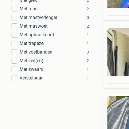
Met giek
2
Met mast
2
Met mastverlenger
0
Met mastvoet
2
Met ophaalkoord
1
Met trapeze
1
Met voetbanden
3
Met zeil(en)
2
Met zwaard
1
Verstelbaar
1