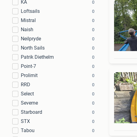
KA
0
Loftsails
0
Mistral
0
Naish
0
Neilpryde
0
North Sails
0
Patrik Diethelm
0
Point-7
0
Prolimit
0
RRD
0
Select
0
Severne
0
Starboard
0
STX
0
Tabou
0