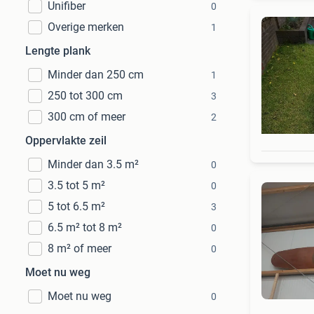
Unifiber
0
Overige merken
1
Lengte plank
Minder dan 250 cm
1
250 tot 300 cm
3
300 cm of meer
2
Oppervlakte zeil
Minder dan 3.5 m²
0
3.5 tot 5 m²
0
5 tot 6.5 m²
3
6.5 m² tot 8 m²
0
8 m² of meer
0
Moet nu weg
Moet nu weg
0