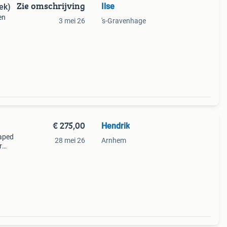
Zie omschrijving
Ilse
iek)
en
3 mei 26
's-Gravenhage
€ 275,00
Hendrik
haped
28 mei 26
Arnhem
r
 110
u