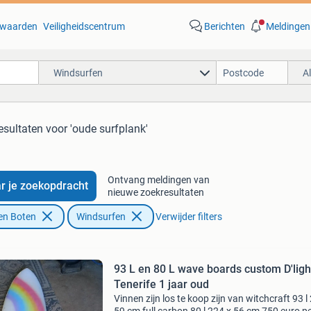
waarden
Veiligheidscentrum
Berichten
Meldingen
Windsurfen
A
esultaten
voor 'oude surfplank'
Ontvang meldingen van
r je zoekopdracht
nieuwe zoekresultaten
en Boten
Windsurfen
Verwijder filters
93 L en 80 L wave boards custom D'ligh
Tenerife 1 jaar oud
Vinnen zijn los te koop zijn van witchcraft 93 l