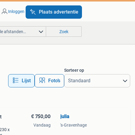
Inloggen
Plaats advertentie
lle afstanden…
Zoek
Sorteer op
Lijst
Foto’s
€ 750,00
julia
t
Vandaag
's-Gravenhage
 230 x