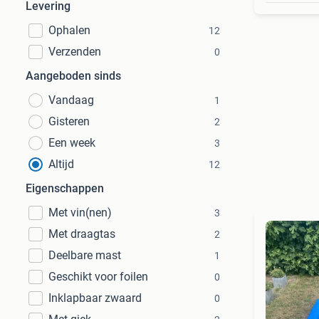
Levering
Ophalen
12
Verzenden
0
Aangeboden sinds
Vandaag
1
Gisteren
2
Een week
3
Altijd
12
Eigenschappen
Met vin(nen)
3
Met draagtas
2
Deelbare mast
1
Geschikt voor foilen
0
Inklapbaar zwaard
0