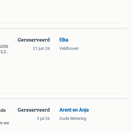
Gereserveerd
Elka
 s206
21 jun 26
Veldhoven
 3,20
rbanen
Gereserveerd
Arent en Anja
nde
3 jul 26
Oude Wetering
en we