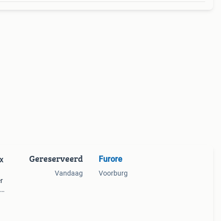
Gereserveerd
Furore
2x
Vandaag
Voorburg
r
tic
n 4