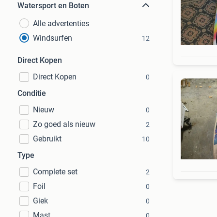
Watersport en Boten
Alle advertenties
Windsurfen
12
Direct Kopen
Direct Kopen
0
Conditie
Nieuw
0
Zo goed als nieuw
2
Gebruikt
10
Type
Complete set
2
Foil
0
Giek
0
Mast
0