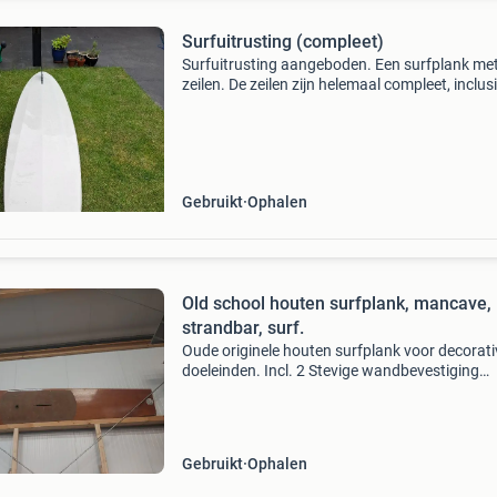
Surfuitrusting (compleet)
Surfuitrusting aangeboden. Een surfplank me
zeilen. De zeilen zijn helemaal compleet, inclus
(verstelbare gieken), mastvoeten e.d., Dus 2
complete tuigages. Spullen zijn oud maar wel
intact
Gebruikt
Ophalen
Old school houten surfplank, mancave,
strandbar, surf.
Oude originele houten surfplank voor decorati
doeleinden. Incl. 2 Stevige wandbevestiging
steunen. Lengte is 3,6 meter.
Gebruikt
Ophalen