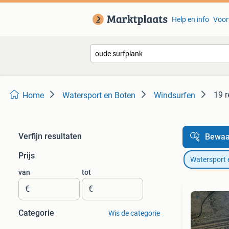
Help en info
Voor
19 r
Home
Watersport en Boten
Windsurfen
Verfijn resultaten
Bewaa
Prijs
Watersport 
van
tot
€
€
Categorie
Wis de categorie