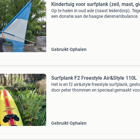
Kindertuig voor surfplank (zeil, mast, g
Op te halen in oud ade (naast leiderdorp). Teg
een donatie aan de haagse dierenambulance.
Gebruikt
Ophalen
Surfplank F2 Freestyle Air&Style 110L
Het is en f2 air&style freestyle surfplank, ges
door peter thommen en speciaal gemaakt voo
peter volwater. De plank heeft een volume van
liter en is 270 cm lang. De fin is eveneens cust
Gebruikt
Ophalen