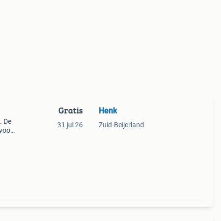
Gratis
Henk
. De
31 jul 26
Zuid-Beijerland
 voor