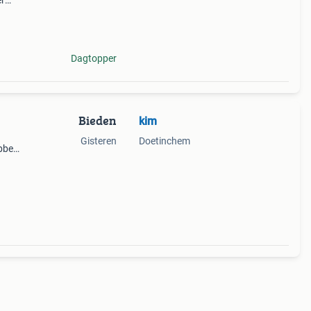
er
Dagtopper
Bieden
kim
Gisteren
Doetinchem
bben.