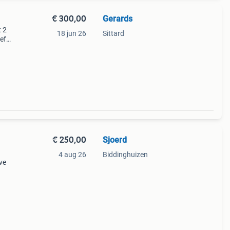
€ 300,00
Gerards
t 2
18 jun 26
Sittard
ief
 nog
€ 250,00
Sjoerd
4 aug 26
Biddinghuizen
ve